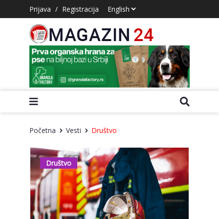
Prijava
/
Registracija
Početna
Vesti
Društvo
Društvo