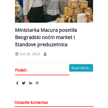
Ministarka Macura posetila
Beogradski noćni market i
štandove preduzetnica
Oct 26, 2024
Read More...
Podeli :
Ostavite komentar