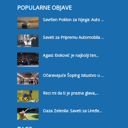
POPULARNE OBJAVE
Savršen Poklon za Njega: Auto ...
Saveti za Pripremu Automobila ...
Agasi: Đoković je najbolji ten...
Očaravajuće Šoping Iskustvo u ...
Reci mi da ti je prazna glava,...
Oaza Zelenila: Saveti za Uređe...