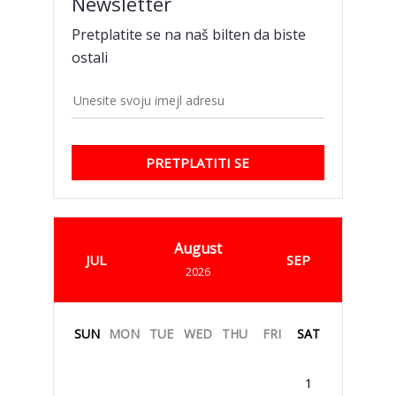
Newsletter
Pretplatite se na naš bilten da biste
ostali
PRETPLATITI SE
August
JUL
SEP
2026
SUN
MON
TUE
WED
THU
FRI
SAT
1