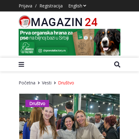
Prijava
/
Registracija
Početna
Vesti
Društvo
Društvo