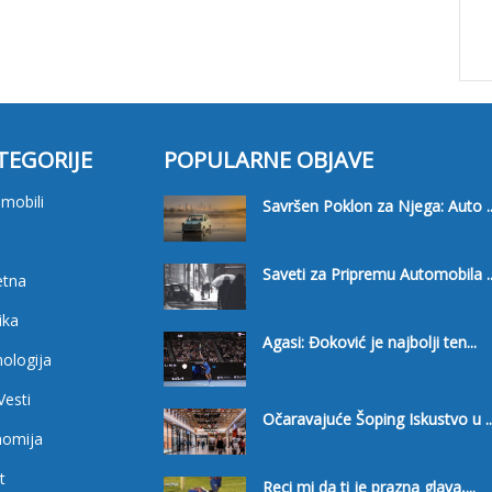
TEGORIJE
POPULARNE OBJAVE
mobili
Savršen Poklon za Njega: Auto ..
i
Saveti za Pripremu Automobila ..
etna
ika
Agasi: Đoković je najbolji ten...
ologija
Vesti
Očaravajuće Šoping Iskustvo u ..
nomija
t
Reci mi da ti je prazna glava,...