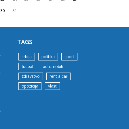
30
31
TAGS
.
srbija
politika
sport
fudbal
automobili
.
zdravstvo
rent a car
opozicija
vlast
.