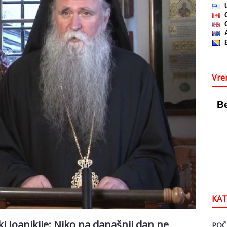
Vre
KAT
 Joanikije: Niko na današnji dan ne
POČ