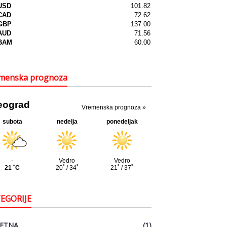
menska prognoza
EGORIJE
ETNA
(1)