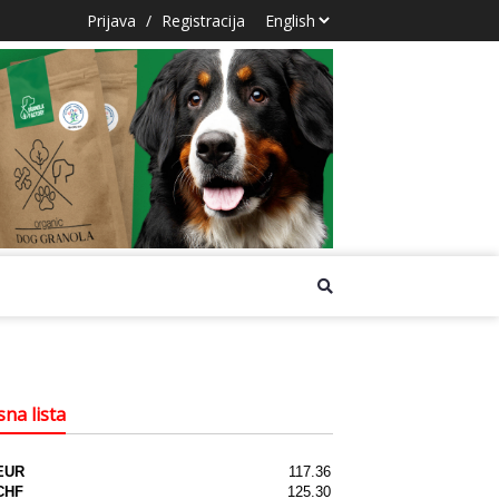
Prijava
/
Registracija
na lista