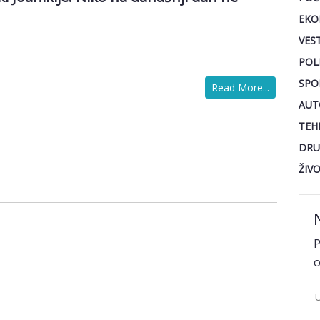
EKO
VEST
POL
SPO
Read More...
AUT
TEH
DRU
ŽIV
P
o