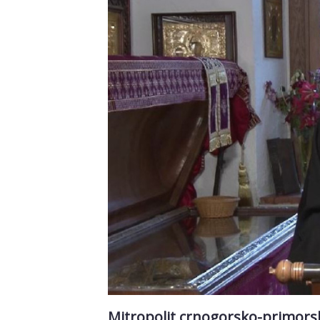
Mitropolit crnogorsko-primorski