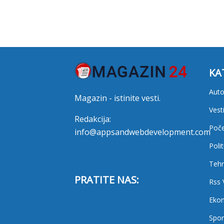
KA
Auto
Magazin - istinite vesti.
Vest
Redakcija:
Poč
info@appsandwebdevelopment.com
Polit
Tehn
PRATITE NAS:
Rss 
Eko
Spor