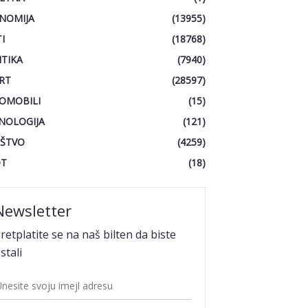
NOMIJA
(13955)
I
(18768)
ITIKA
(7940)
RT
(28597)
OMOBILI
(15)
NOLOGIJA
(121)
ŠTVO
(4259)
OT
(18)
Newsletter
retplatite se na naš bilten da biste
stali