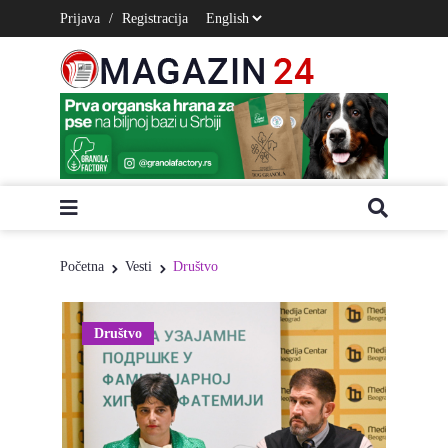
Prijava
/
Registracija
Početna
Vesti
Društvo
Društvo