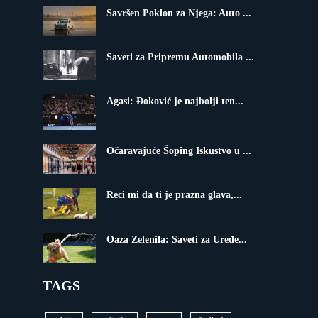
Savršen Poklon za Njega: Auto ...
Saveti za Pripremu Automobila ...
Agasi: Đoković je najbolji ten...
Očaravajuće Šoping Iskustvo u ...
Reci mi da ti je prazna glava,...
Oaza Zelenila: Saveti za Uređe...
TAGS