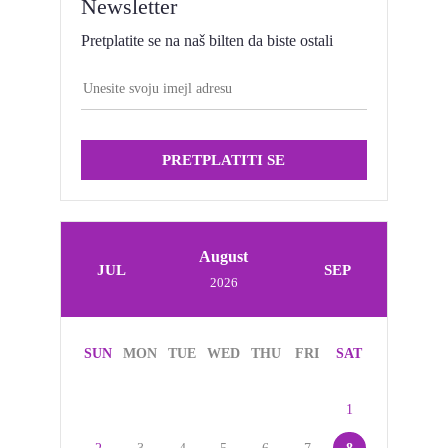
Newsletter
Pretplatite se na naš bilten da biste ostali
PRETPLATITI SE
August
JUL
SEP
2026
SUN
MON
TUE
WED
THU
FRI
SAT
1