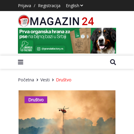
Prijava
/
Registracija
Početna
Vesti
Društvo
Društvo