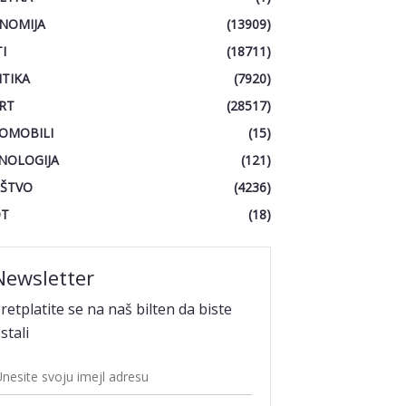
NOMIJA
(13909)
I
(18711)
ITIKA
(7920)
RT
(28517)
OMOBILI
(15)
NOLOGIJA
(121)
ŠTVO
(4236)
OT
(18)
Newsletter
retplatite se na naš bilten da biste
stali