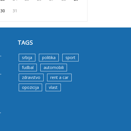
30
31
TAGS
.
srbija
politika
sport
fudbal
automobili
.
zdravstvo
rent a car
opozicija
vlast
.