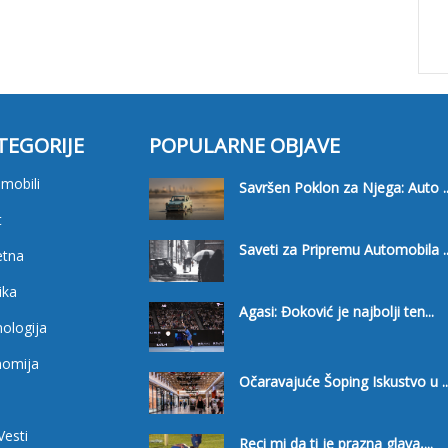
TEGORIJE
POPULARNE OBJAVE
mobili
Savršen Poklon za Njega: Auto ..
t
Saveti za Pripremu Automobila ..
etna
ika
Agasi: Đoković je najbolji ten...
ologija
nomija
Očaravajuće Šoping Iskustvo u ..
i
Vesti
Reci mi da ti je prazna glava,...