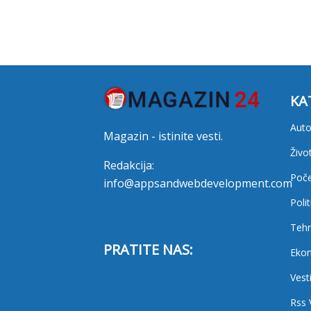
KA
Auto
Magazin - istinite vesti.
Živo
Redakcija:
Poč
info@appsandwebdevelopment.com
Polit
Tehn
PRATITE NAS:
Eko
Vest
Rss 