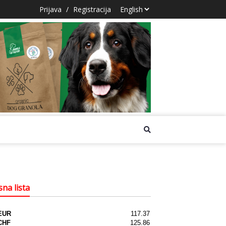
Prijava
/
Registracija
na lista