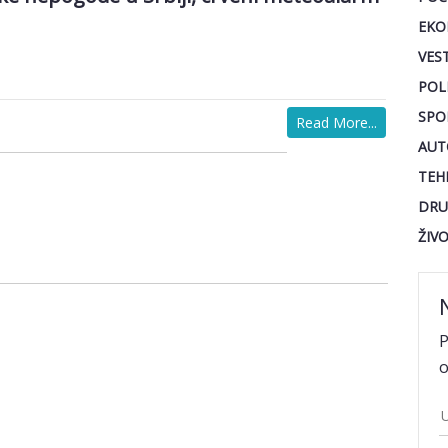
EKO
VEST
POL
SPO
Read More...
AUT
TEH
DRU
ŽIV
P
o