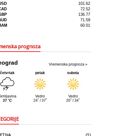
menska prognoza
EGORIJE
ETNA
(1)