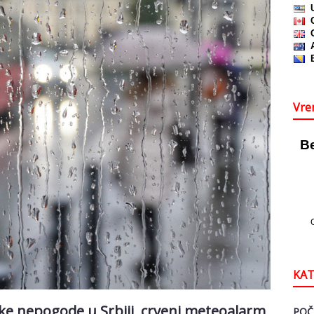
Vre
KAT
e nepogode u Srbiji, crveni meteoalarm
POČ