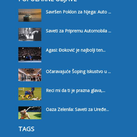
Savršen Poklon za Njega: Auto ...
Saveti za Pripremu Automobila ...
Agasi: Đoković je najbolji ten...
Očaravajuće Šoping Iskustvo u ...
Reci mi da ti je prazna glava,...
Oaza Zelenila: Saveti za Uređe...
TAGS