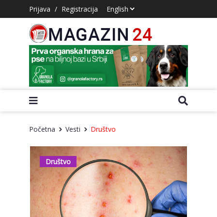
Prijava
/
Registracija
Početna
Vesti
Društvo
Društvo