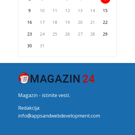
9
10
11
12
13
14
15
16
17
18
19
20
21
22
23
24
25
26
27
28
29
30
31
Magazin - istinite vesti.
Redakcija:
info@appsandwebdevelopment.com