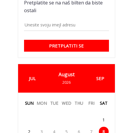
Pretplatite se na naš bilten da biste
ostali
PRETPLATITI SE
August
JUL
SEP
2026
SUN
MON
TUE
WED
THU
FRI
SAT
1
2
3
4
5
6
7
8