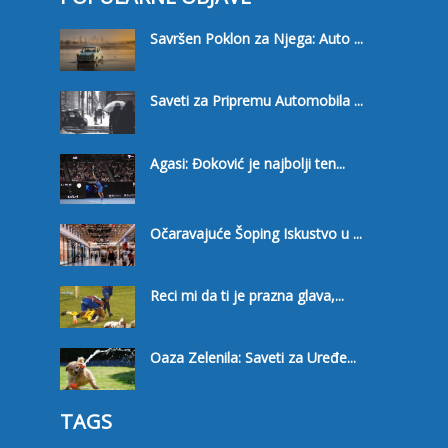
Savršen Poklon za Njega: Auto ...
Saveti za Pripremu Automobila ...
Agasi: Đoković je najbolji ten...
Očaravajuće Šoping Iskustvo u ...
Reci mi da ti je prazna glava,...
Oaza Zelenila: Saveti za Uređe...
TAGS