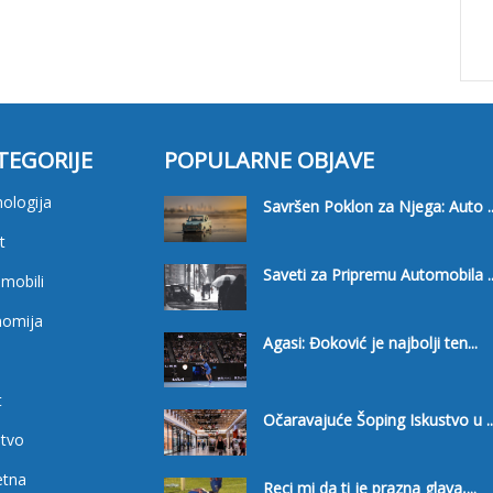
TEGORIJE
POPULARNE OBJAVE
ologija
Savršen Poklon za Njega: Auto ..
t
Saveti za Pripremu Automobila ..
mobili
nomija
Agasi: Đoković je najbolji ten...
i
t
Očaravajuće Šoping Iskustvo u ..
tvo
etna
Reci mi da ti je prazna glava,...