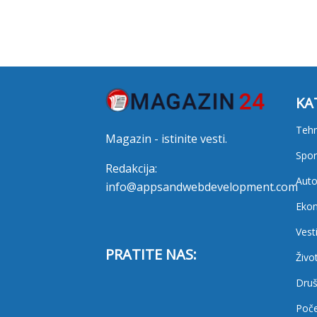
KA
Tehn
Magazin - istinite vesti.
Spor
Redakcija:
Auto
info@appsandwebdevelopment.com
Eko
Vest
PRATITE NAS:
Živo
Druš
Poč