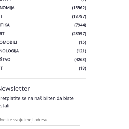
NOMIJA
(13962)
I
(18797)
ITIKA
(7944)
RT
(28597)
OMOBILI
(15)
NOLOGIJA
(121)
ŠTVO
(4263)
OT
(18)
Newsletter
retplatite se na naš bilten da biste
stali