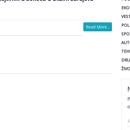
EKO
VEST
POL
Read More...
SPO
AUT
TEH
DRU
ŽIV
P
o