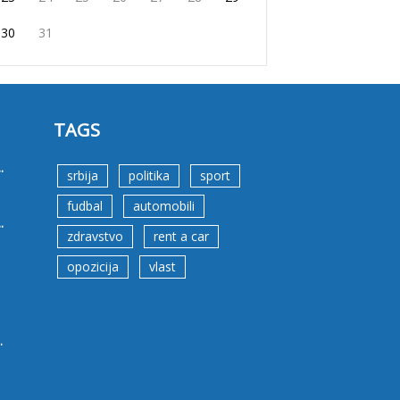
30
31
TAGS
.
srbija
politika
sport
fudbal
automobili
.
zdravstvo
rent a car
opozicija
vlast
.