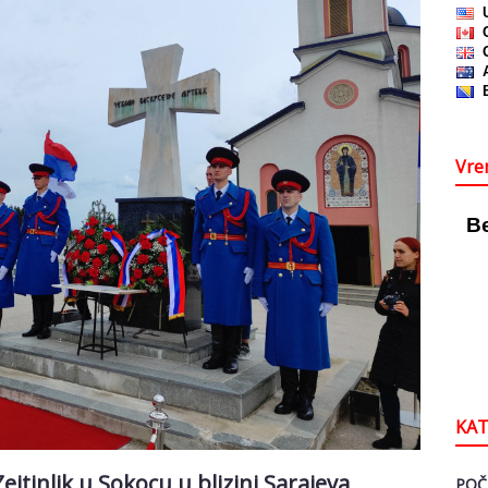
Vre
KAT
jtinlik u Sokocu u blizini Sarajeva
POČ