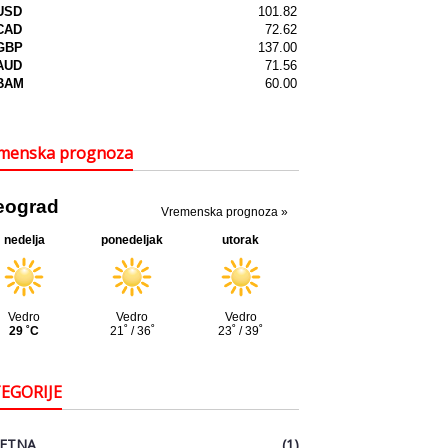
menska prognoza
EGORIJE
ETNA
(1)