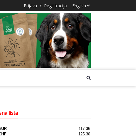
Prijava
/
Registracija
na lista