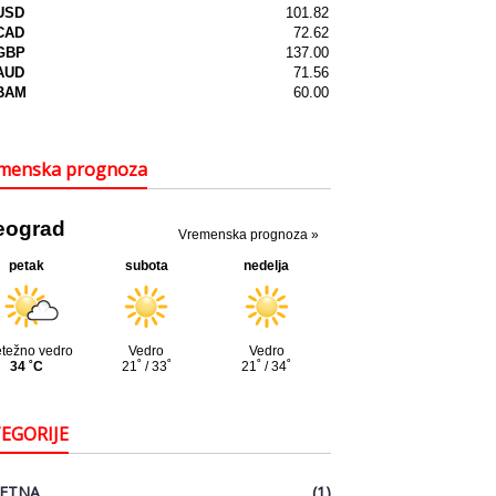
menska prognoza
EGORIJE
ETNA
(1)