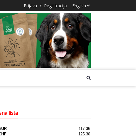
Prijava
/
Registracija
na lista