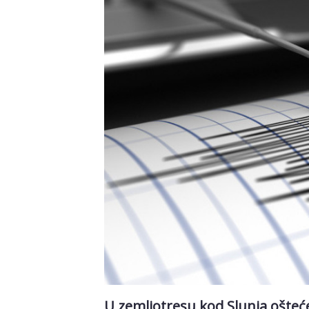
U zemljotresu kod Slunja oštećen