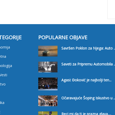
TEGORIJE
POPULARNE OBJAVE
nomija
Savršen Poklon za Njega: Auto ..
etna
Saveti za Pripremu Automobila ..
ologija
Vesti
Agasi: Đoković je najbolji ten...
tvo
i
Očaravajuće Šoping Iskustvo u ..
ika
t
Reci mi da ti je prazna glava,...