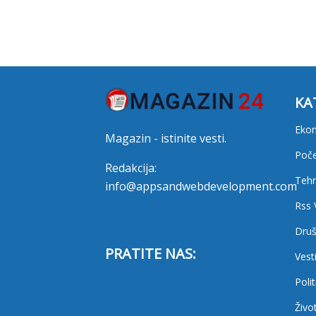
KA
Eko
Magazin - istinite vesti.
Poč
Redakcija:
Tehn
info@appsandwebdevelopment.com
Rss 
Druš
PRATITE NAS:
Vest
Polit
Živo