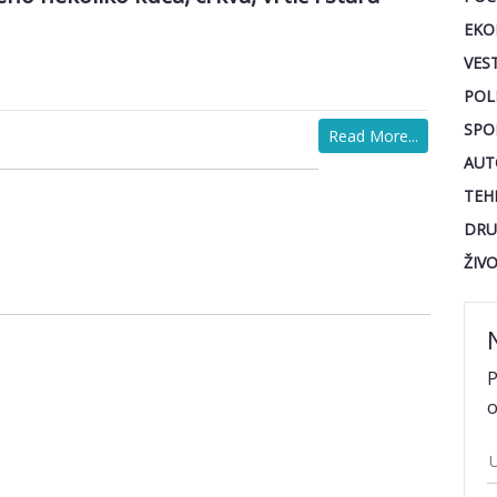
EKO
VEST
POL
SPO
Read More...
AUT
TEH
DRU
ŽIV
P
o