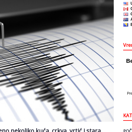
Vre
KAT
o nekoliko kuća, crkva, vrtić i stara
POČ