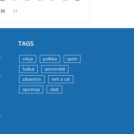
30
31
TAGS
.
srbija
politika
sport
fudbal
automobili
.
zdravstvo
rent a car
opozicija
vlast
.