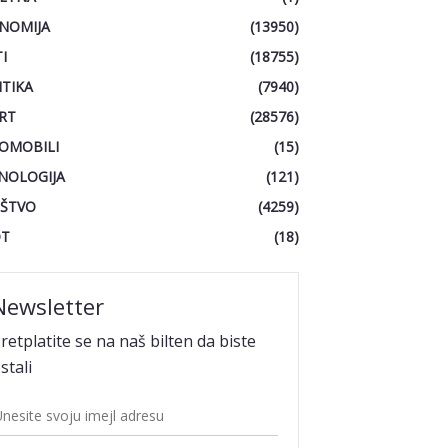
NOMIJA
(13950)
I
(18755)
ITIKA
(7940)
RT
(28576)
OMOBILI
(15)
NOLOGIJA
(121)
ŠTVO
(4259)
OT
(18)
Newsletter
retplatite se na naš bilten da biste
stali