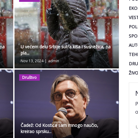
EKO
VEST
POL
SPO
AUT
 na
U većem delu Srbije sutra kiša i susnežica, na
pla...
TEH
Nov 13, 2024
|
admin
DRU
ŽIV
Društvo
P
o
Čadež: Od Kostića sam mnogo naučio,
kreirao sprsku...