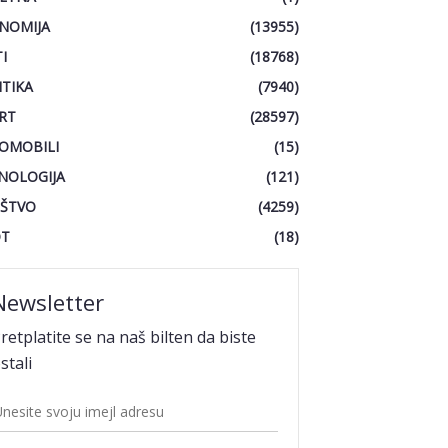
NOMIJA
(13955)
I
(18768)
ITIKA
(7940)
RT
(28597)
OMOBILI
(15)
NOLOGIJA
(121)
ŠTVO
(4259)
OT
(18)
Newsletter
retplatite se na naš bilten da biste
stali