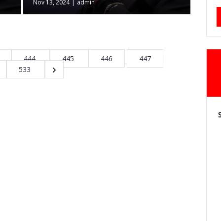
Nov 13, 2024
|
admin
444
445
446
447
533