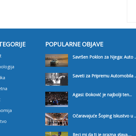
TEGORIJE
POPULARNE OBJAVE
t
Savršen Poklon za Njega: Auto ..
ologija
Saveti za Pripremu Automobila ..
ika
etna
Agasi: Đoković je najbolji ten...
t
nomija
Očaravajuće Šoping Iskustvo u ..
tvo
i
Reci mi da ti je prazna glava,...