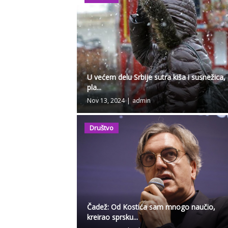
U većem delu Srbije sutra kiša i susnežica,
pla...
Nov 13, 2024
|
admin
Društvo
Čadež: Od Kostića sam mnogo naučio,
kreirao sprsku...