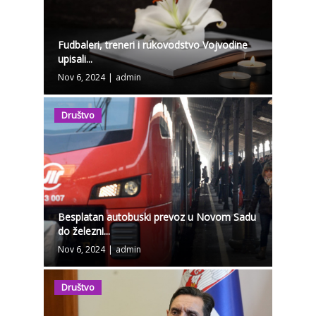
Fudbaleri, treneri i rukovodstvo Vojvodine
upisali...
Nov 6, 2024
|
admin
Društvo
Besplatan autobuski prevoz u Novom Sadu
do železni...
Nov 6, 2024
|
admin
Društvo