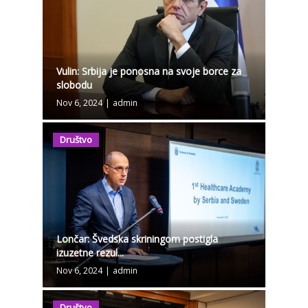
Vulin: Srbija je ponosna na svoje borce za
slobodu
Nov 6, 2024
|
admin
Društvo
Lončar: Švedska skriningom postigla
izuzetne rezul...
Nov 6, 2024
|
admin
Društvo