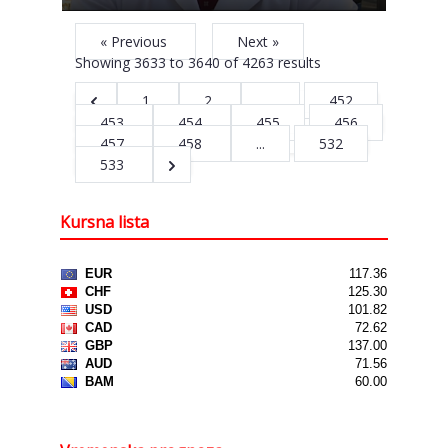
« Previous
Next »
Showing
3633
to
3640
of
4263
results
1
2
...
452
453
454
455
456
457
458
...
532
533
Kursna lista