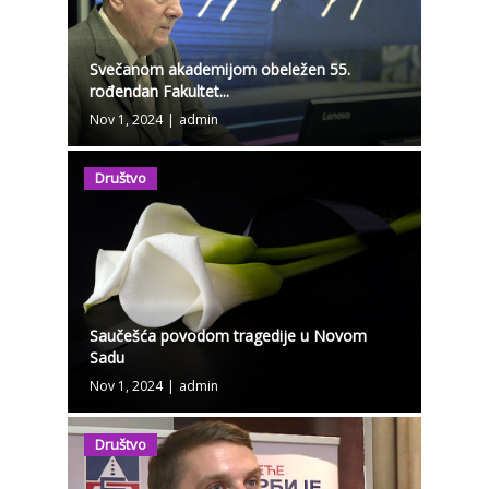
Svečanom akademijom obeležen 55.
rođendan Fakultet...
Nov 1, 2024
|
admin
Društvo
Saučešća povodom tragedije u Novom
Sadu
Nov 1, 2024
|
admin
Društvo