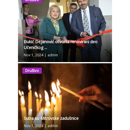
Đukić Dejanović otvorila renovirani deo
Učeničkog ...
Nov 1, 2024
|
admin
Društvo
Sutra su Mitrovske zadušnice
Nov 1, 2024
|
admin