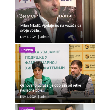
Milan Nikolić: Apelujemo na vozače da
svoja vozila...
Nov 1, 2024
|
admin
Društvo
Osnovano udruženje obolelih od retke
nasledne bole...
Nov 1, 2024
|
admin
Društvo