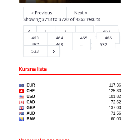
« Previous
Next »
Showing
3713
to
3720
of
4263
results
1
2
...
462
463
464
465
466
467
468
...
532
533
Kursna lista