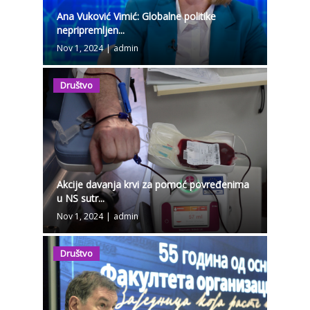
Ana Vuković Vimić: Globalne politike
nepripremljen...
Nov 1, 2024
|
admin
Društvo
Akcije davanja krvi za pomoć povređenima
u NS sutr...
Nov 1, 2024
|
admin
Društvo