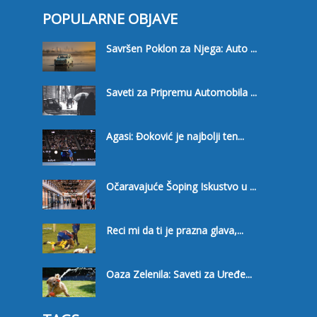
POPULARNE OBJAVE
Savršen Poklon za Njega: Auto ...
Saveti za Pripremu Automobila ...
Agasi: Đoković je najbolji ten...
Očaravajuće Šoping Iskustvo u ...
Reci mi da ti je prazna glava,...
Oaza Zelenila: Saveti za Uređe...