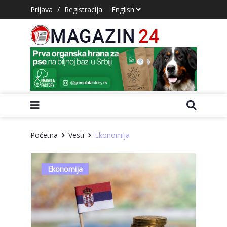
Prijava
/
Registracija
Početna
Vesti
Ekonomija
Ekonomija