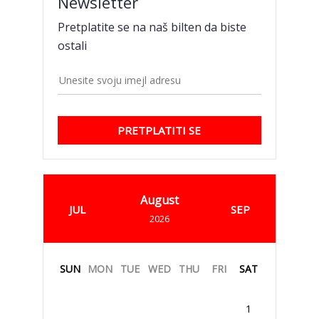
Newsletter
Pretplatite se na naš bilten da biste
ostali
PRETPLATITI SE
August
JUL
SEP
2026
SUN
MON
TUE
WED
THU
FRI
SAT
1