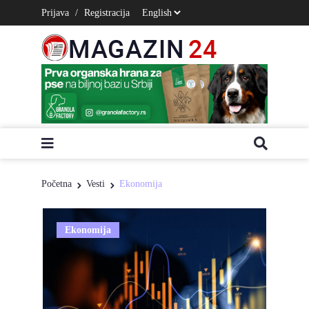
Prijava
/
Registracija
Početna
Vesti
Ekonomija
Ekonomija