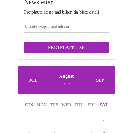
Newsletter
Pretplatite se na naš bilten da biste ostali
PRETPLATITI SE
August
JUL
SEP
2026
SUN
MON
TUE
WED
THU
FRI
SAT
1