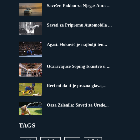
Savršen Poklon za Njega: Auto ...
Saveti za Pripremu Automobila ...
Agasi: Đoković je najbolji ten...
Očaravajuće Šoping Iskustvo u ...
Reci mi da ti je prazna glava,...
Oaza Zelenila: Saveti za Uređe...
TAGS