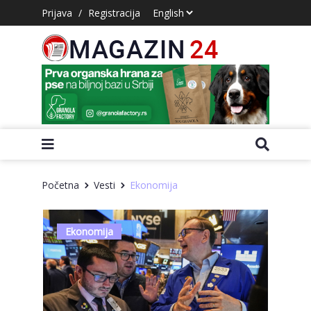
Prijava
/
Registracija
Početna
Vesti
Ekonomija
Ekonomija