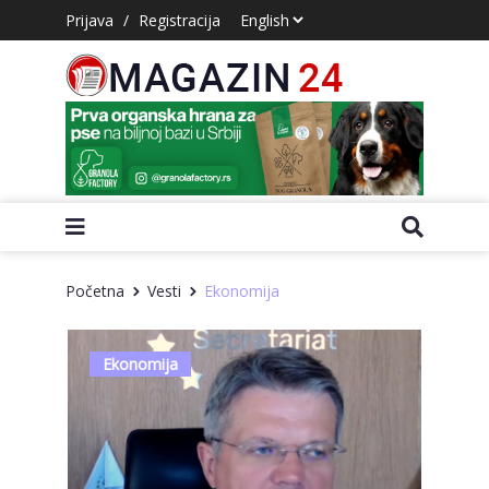
Prijava
/
Registracija
Početna
Vesti
Ekonomija
Ekonomija