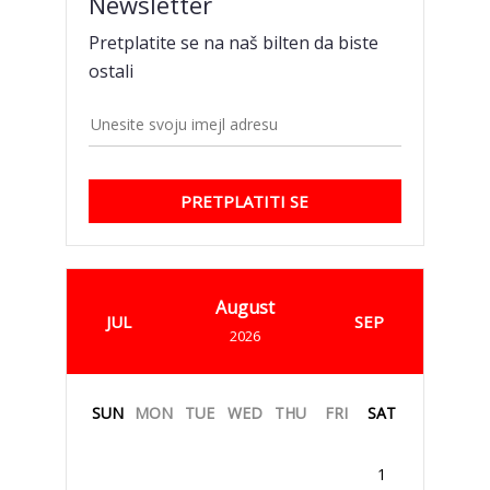
Newsletter
Pretplatite se na naš bilten da biste
ostali
PRETPLATITI SE
August
JUL
SEP
2026
SUN
MON
TUE
WED
THU
FRI
SAT
1