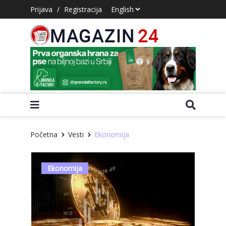
Prijava
/
Registracija
Početna
Vesti
Ekonomija
Ekonomija