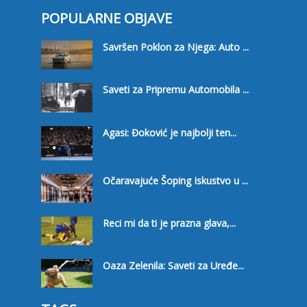
POPULARNE OBJAVE
Savršen Poklon za Njega: Auto ...
Saveti za Pripremu Automobila ...
Agasi: Đoković je najbolji ten...
Očaravajuće Šoping Iskustvo u ...
Reci mi da ti je prazna glava,...
Oaza Zelenila: Saveti za Uređe...