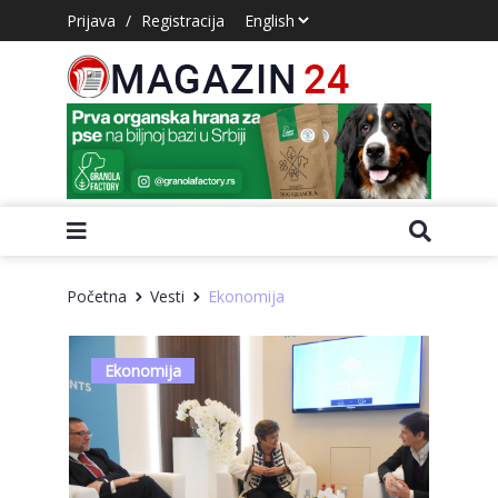
Prijava
/
Registracija
Početna
Vesti
Ekonomija
Ekonomija