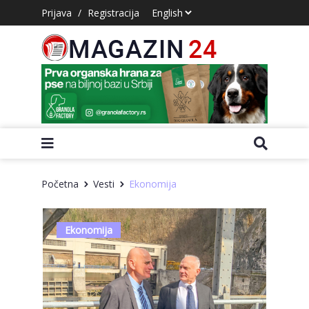
Prijava
/
Registracija
Početna
Vesti
Ekonomija
Ekonomija