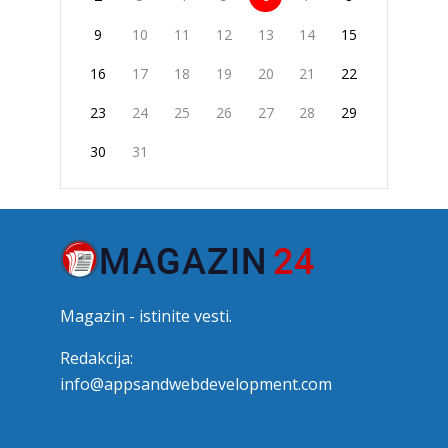
9
10
11
12
13
14
15
16
17
18
19
20
21
22
23
24
25
26
27
28
29
30
31
Magazin - istinite vesti.
Redakcija:
info@appsandwebdevelopment.com