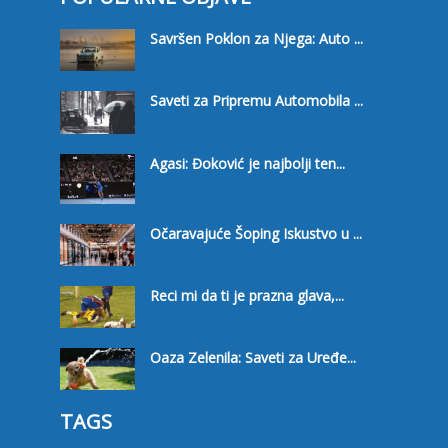
Savršen Poklon za Njega: Auto ...
Saveti za Pripremu Automobila ...
Agasi: Đoković je najbolji ten...
Očaravajuće Šoping Iskustvo u ...
Reci mi da ti je prazna glava,...
Oaza Zelenila: Saveti za Uređe...
TAGS