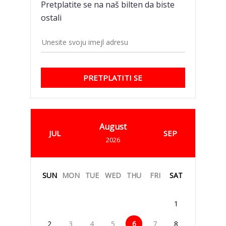
Pretplatite se na naš bilten da biste
ostali
PRETPLATITI SE
August
JUL
SEP
2026
SUN
MON
TUE
WED
THU
FRI
SAT
1
2
3
4
5
6
7
8