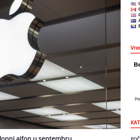
Vre
KAT
eklopni ajfon u septembru
POČ