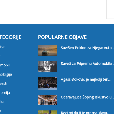
TEGORIJE
POPULARNE OBJAVE
tvo
Savršen Poklon za Njega: Auto ..
t
Saveti za Pripremu Automobila ..
mobili
ologija
Agasi: Đoković je najbolji ten...
Vesti
nomija
Očaravajuće Šoping Iskustvo u ..
ika
t
Reci mi da ti je prazna glava,...