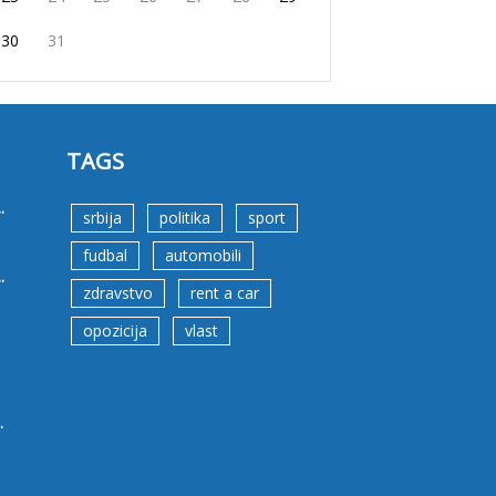
30
31
TAGS
.
srbija
politika
sport
fudbal
automobili
.
zdravstvo
rent a car
opozicija
vlast
.