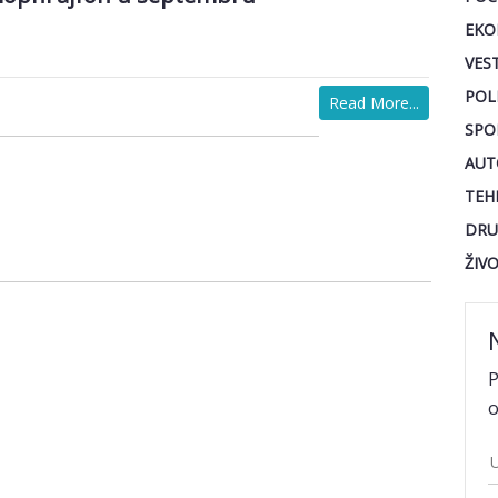
EKO
VEST
POL
Read More...
SPO
AUT
TEH
DRU
ŽIV
P
o