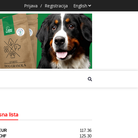
Prijava
/
Registracija
na lista