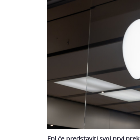
Epl će predstaviti svoj prvi pr