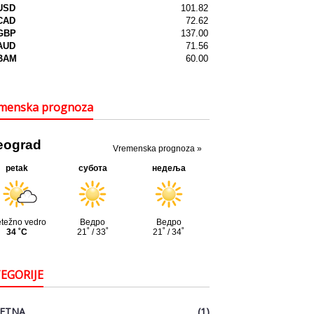
menska prognoza
EGORIJE
ETNA
(1)