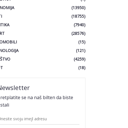
NOMIJA
(13950)
I
(18755)
ITIKA
(7940)
RT
(28576)
OMOBILI
(15)
NOLOGIJA
(121)
ŠTVO
(4259)
OT
(18)
Newsletter
retplatite se na naš bilten da biste
stali