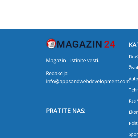
KA
Druš
Magazin - istinite vesti.
Živo
Redakcija:
Auto
info@appsandwebdevelopment.com
Tehn
Rss 
PRATITE NAS:
Eko
Polit
Spor