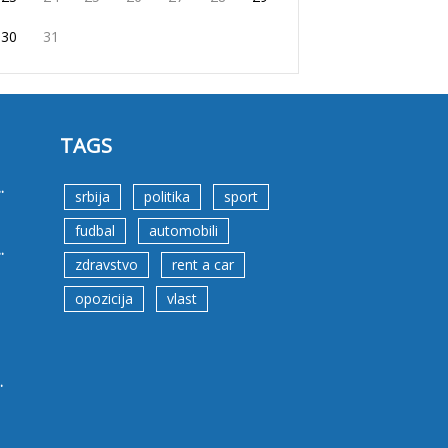
30
31
TAGS
.
srbija
politika
sport
fudbal
automobili
.
zdravstvo
rent a car
opozicija
vlast
.