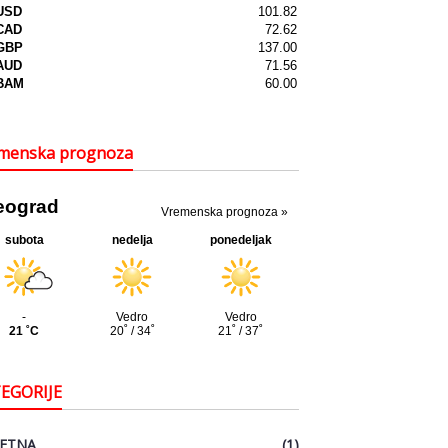
menska prognoza
EGORIJE
ETNA
(1)