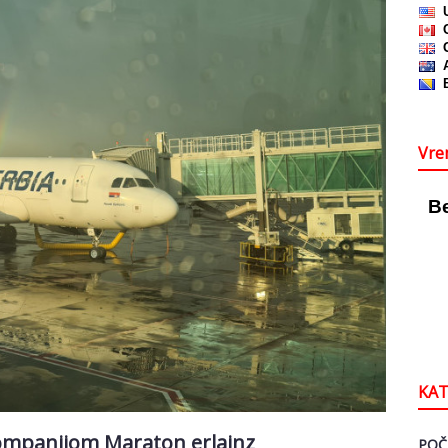
Vre
KAT
kompanijom Maraton erlajnz
POČ