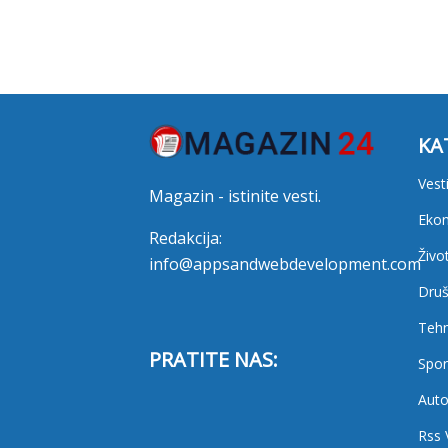
KA
Vest
Magazin - istinite vesti.
Eko
Redakcija:
Živo
info@appsandwebdevelopment.com
Druš
Tehn
PRATITE NAS:
Spor
Auto
Rss 