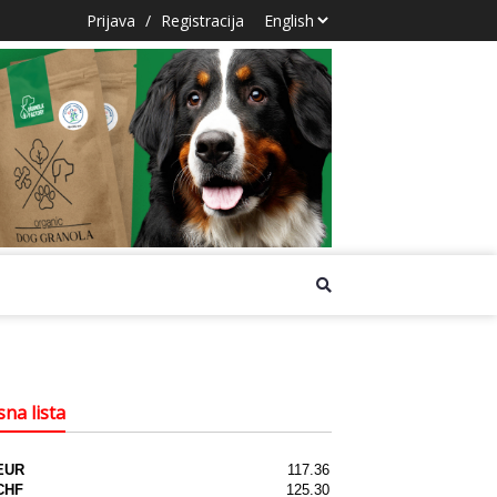
Prijava
/
Registracija
na lista