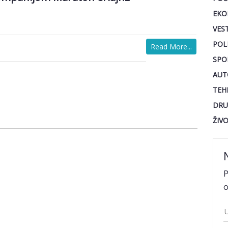
EKO
VEST
POL
Read More...
SPO
AUT
TEH
DRU
ŽIV
P
o