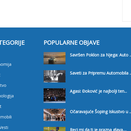
TEGORIJE
POPULARNE OBJAVE
i
Savršen Poklon za Njega: Auto ..
nomija
Saveti za Pripremu Automobila ..
t
tvo
Agasi: Đoković je najbolji ten...
ologija
t
Očaravajuće Šoping Iskustvo u ..
mobili
Vesti
Reci mi da ti je prazna glava,...