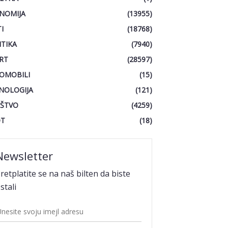
NOMIJA
(13955)
I
(18768)
ITIKA
(7940)
RT
(28597)
OMOBILI
(15)
NOLOGIJA
(121)
ŠTVO
(4259)
OT
(18)
Newsletter
retplatite se na naš bilten da biste
stali