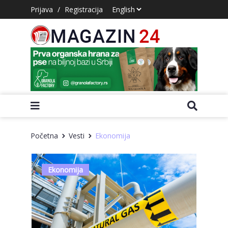
Prijava
/
Registracija
Početna
Vesti
Ekonomija
Ekonomija