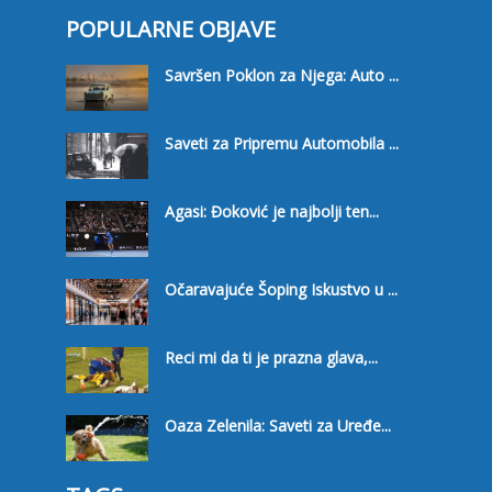
POPULARNE OBJAVE
Savršen Poklon za Njega: Auto ...
Saveti za Pripremu Automobila ...
Agasi: Đoković je najbolji ten...
Očaravajuće Šoping Iskustvo u ...
Reci mi da ti je prazna glava,...
Oaza Zelenila: Saveti za Uređe...