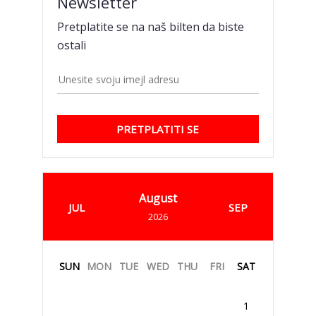
Newsletter
Pretplatite se na naš bilten da biste
ostali
PRETPLATITI SE
August
JUL
SEP
2026
SUN
MON
TUE
WED
THU
FRI
SAT
1