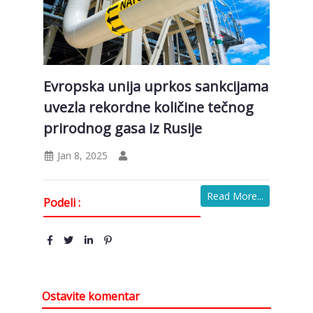
Evropska unija uprkos sankcijama
uvezla rekordne količine tečnog
prirodnog gasa iz Rusije
Jan 8, 2025
Read More...
Podeli :
Ostavite komentar