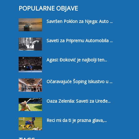
POPULARNE OBJAVE
Savršen Poklon za Njega: Auto ...
Saveti za Pripremu Automobila ...
Agasi: Đoković je najbolji ten...
Očaravajuće Šoping Iskustvo u ...
Oaza Zelenila: Saveti za Uređe...
Reci mi da ti je prazna glava,...