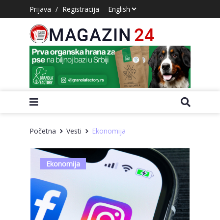
Prijava
/
Registracija
Početna
Vesti
Ekonomija
Ekonomija