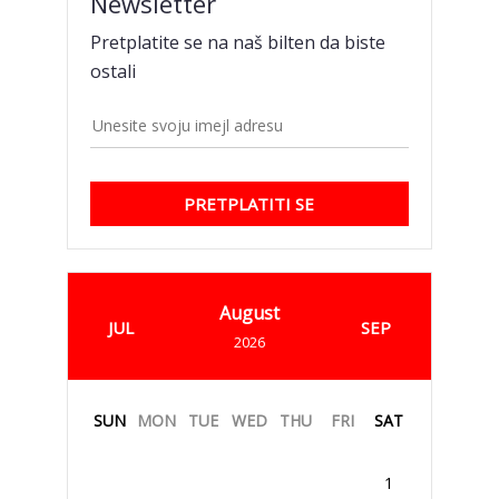
Newsletter
Pretplatite se na naš bilten da biste
ostali
PRETPLATITI SE
August
JUL
SEP
2026
SUN
MON
TUE
WED
THU
FRI
SAT
1