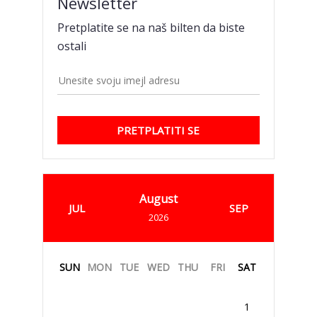
Newsletter
Pretplatite se na naš bilten da biste
ostali
PRETPLATITI SE
August
JUL
SEP
2026
SUN
MON
TUE
WED
THU
FRI
SAT
1