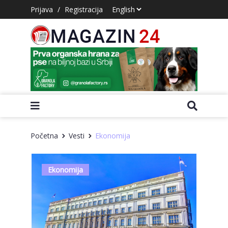
Prijava
/
Registracija
Početna
Vesti
Ekonomija
Ekonomija