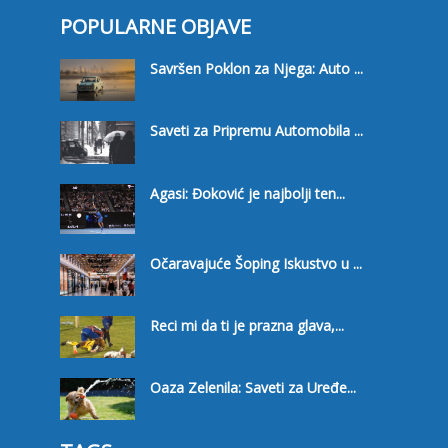
POPULARNE OBJAVE
Savršen Poklon za Njega: Auto ...
Saveti za Pripremu Automobila ...
Agasi: Đoković je najbolji ten...
Očaravajuće Šoping Iskustvo u ...
Reci mi da ti je prazna glava,...
Oaza Zelenila: Saveti za Uređe...