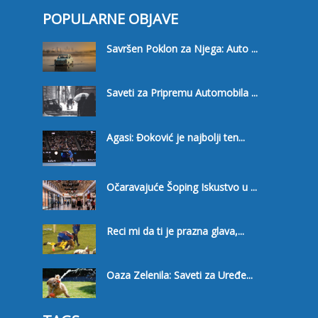
POPULARNE OBJAVE
Savršen Poklon za Njega: Auto ...
Saveti za Pripremu Automobila ...
Agasi: Đoković je najbolji ten...
Očaravajuće Šoping Iskustvo u ...
Reci mi da ti je prazna glava,...
Oaza Zelenila: Saveti za Uređe...