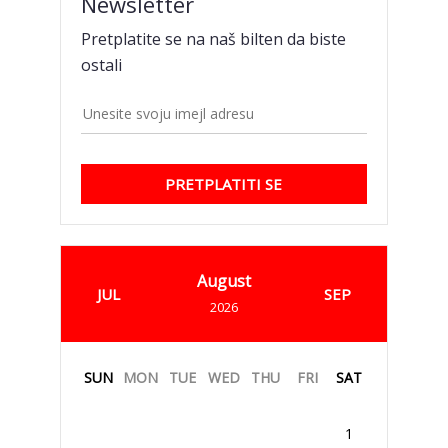
Newsletter
Pretplatite se na naš bilten da biste
ostali
PRETPLATITI SE
August
JUL
SEP
2026
SUN
MON
TUE
WED
THU
FRI
SAT
1