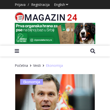
Prijava
/
Registracija
Početna
Vesti
Ekonomija
Ekonomija