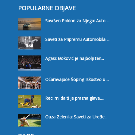
POPULARNE OBJAVE
Savršen Poklon za Njega: Auto ...
Saveti za Pripremu Automobila ...
Agasi: Đoković je najbolji ten...
Očaravajuće Šoping Iskustvo u ...
Reci mi da ti je prazna glava,...
Oaza Zelenila: Saveti za Uređe...