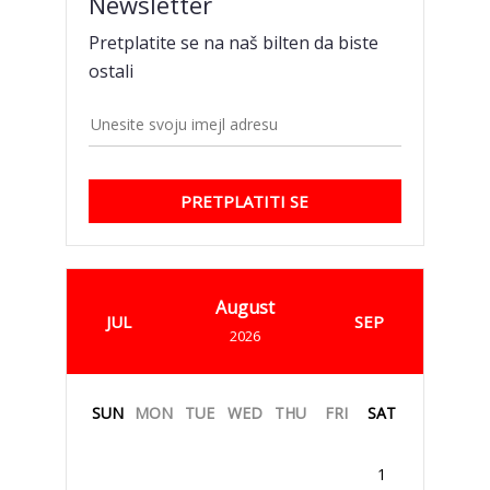
Newsletter
Pretplatite se na naš bilten da biste
ostali
PRETPLATITI SE
August
JUL
SEP
2026
SUN
MON
TUE
WED
THU
FRI
SAT
1