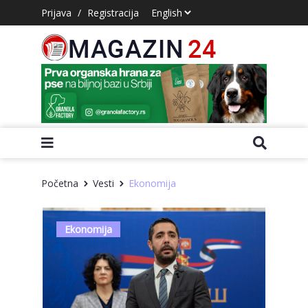
Prijava
/
Registracija
Početna
Vesti
Ekonomija
Ekonomija