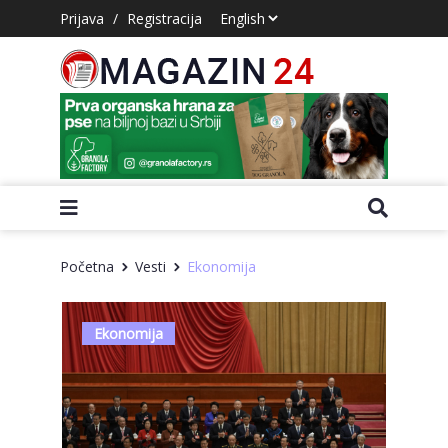
Prijava
/
Registracija
Početna
Vesti
Ekonomija
Ekonomija