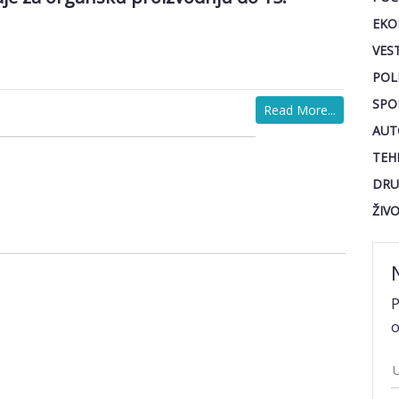
EKO
VEST
POL
SPO
Read More...
AUT
TEH
DRU
ŽIV
P
o