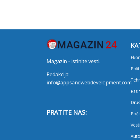
KA
Eko
Magazin - istinite vesti.
Polit
Redakcija:
Tehn
info@appsandwebdevelopment.com
Rss 
Druš
PRATITE NAS:
Poč
Vest
Auto