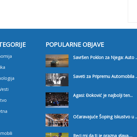
TEGORIJE
POPULARNE OBJAVE
nomija
Savršen Poklon za Njega: Auto ..
ika
Saveti za Pripremu Automobila ..
ologija
Vesti
Agasi: Đoković je najbolji ten...
tvo
etna
Očaravajuće Šoping Iskustvo u ..
i
mobili
Reci mi da ti je prazna glava,...