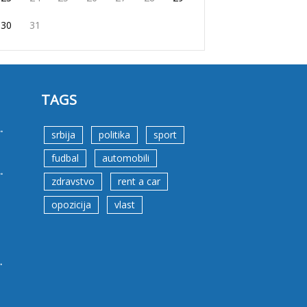
30
31
TAGS
.
srbija
politika
sport
fudbal
automobili
.
zdravstvo
rent a car
opozicija
vlast
.