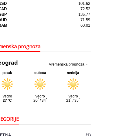
menska prognoza
EGORIJE
ETNA
(1)