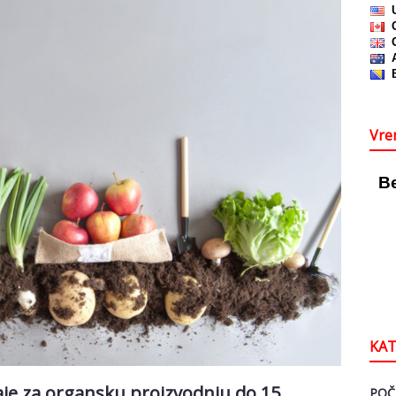
Vre
KAT
je za organsku proizvodnju do 15.
POČ