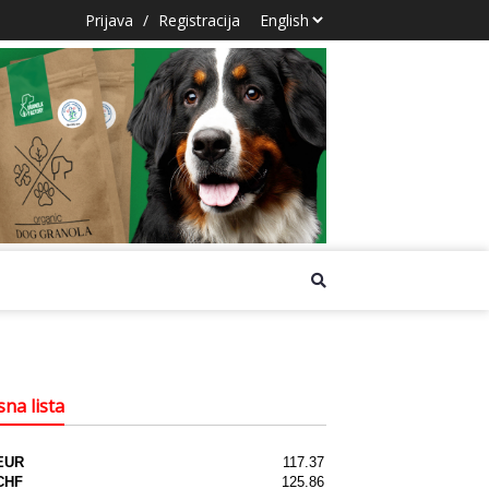
Prijava
/
Registracija
na lista