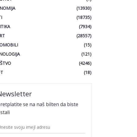
NOMIJA
(13930)
I
(18735)
ITIKA
(7934)
RT
(28557)
OMOBILI
(15)
NOLOGIJA
(121)
ŠTVO
(4246)
OT
(18)
Newsletter
retplatite se na naš bilten da biste
stali