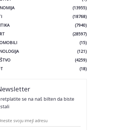
NOMIJA
(13955)
I
(18768)
ITIKA
(7940)
RT
(28597)
OMOBILI
(15)
NOLOGIJA
(121)
ŠTVO
(4259)
OT
(18)
Newsletter
retplatite se na naš bilten da biste
stali