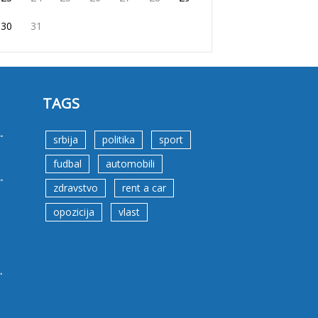
30
31
TAGS
.
srbija
politika
sport
fudbal
automobili
.
zdravstvo
rent a car
opozicija
vlast
.