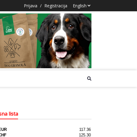
Prijava
/
Registracija
na lista