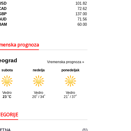
menska prognoza
EGORIJE
ETNA
(1)