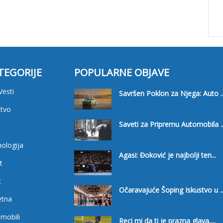
TEGORIJE
POPULARNE OBJAVE
Vesti
Savršen Poklon za Njega: Auto ..
tvo
Saveti za Pripremu Automobila ..
i
ologija
Agasi: Đoković je najbolji ten...
t
t
Očaravajuće Šoping Iskustvo u ..
etna
mobili
Reci mi da ti je prazna glava,...