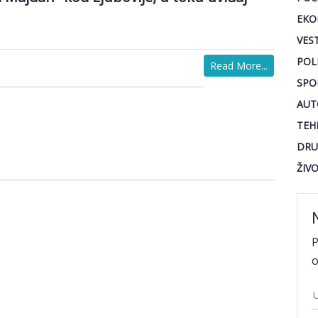
EKO
VEST
POL
Read More...
SPO
AUT
TEH
DRU
ŽIV
P
o