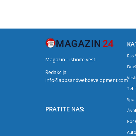
KA
Rss 
Magazin - istinite vesti.
Druš
Redakcija:
Vest
info@appsandwebdevelopment.com
Tehn
Spor
PRATITE NAS:
Živo
Poč
Auto