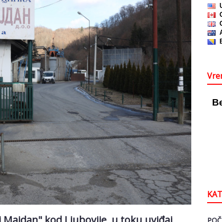
Vre
KAT
 Majdan" kod Ljubovije, u toku uviđaj
POČ