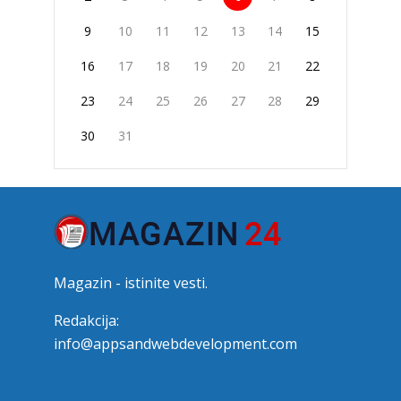
9
10
11
12
13
14
15
16
17
18
19
20
21
22
23
24
25
26
27
28
29
30
31
Magazin - istinite vesti.
Redakcija:
info@appsandwebdevelopment.com