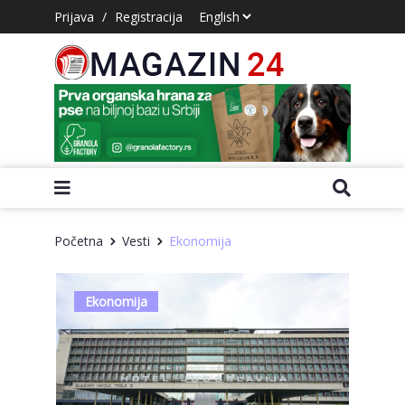
Prijava
/
Registracija
Početna
Vesti
Ekonomija
Ekonomija