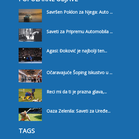
Savršen Poklon za Njega: Auto ...
Saveti za Pripremu Automobila ...
Agasi: Đoković je najbolji ten...
Očaravajuće Šoping Iskustvo u ...
Reci mi da ti je prazna glava,...
Oaza Zelenila: Saveti za Uređe...
TAGS