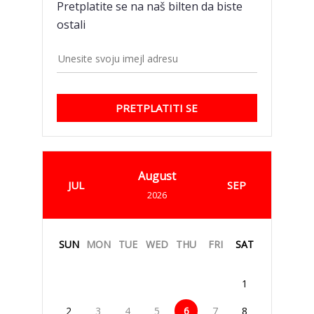
Pretplatite se na naš bilten da biste
ostali
PRETPLATITI SE
August
JUL
SEP
2026
SUN
MON
TUE
WED
THU
FRI
SAT
1
2
3
4
5
6
7
8