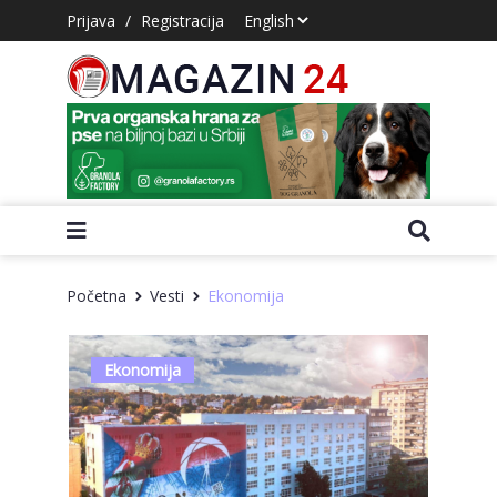
Prijava
/
Registracija
Početna
Vesti
Ekonomija
Ekonomija