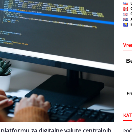
Vre
KAT
 platformu za digitalne valute centralnih
POČ