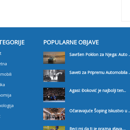
TEGORIJE
POPULARNE OBJAVE
t
Savršen Poklon za Njega: Auto ..
etna
Saveti za Pripremu Automobila ..
mobili
ika
Agasi: Đoković je najbolji ten...
nomija
ologija
Očaravajuće Šoping Iskustvo u ..
t
i
Reci mi da ti je prazna glava,...