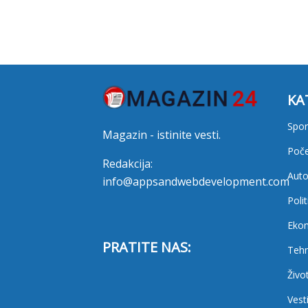
KA
Spor
Magazin - istinite vesti.
Poč
Redakcija:
Auto
info@appsandwebdevelopment.com
Polit
Eko
PRATITE NAS:
Tehn
Živo
Vest