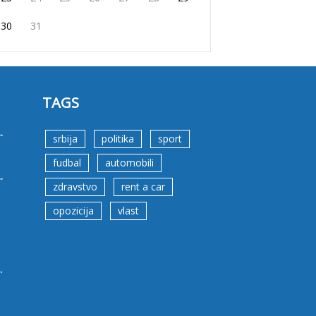
30
31
TAGS
.
srbija
politika
sport
fudbal
automobili
.
zdravstvo
rent a car
opozicija
vlast
.