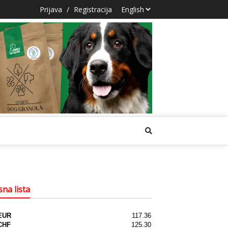
Prijava
/
Registracija
na lista