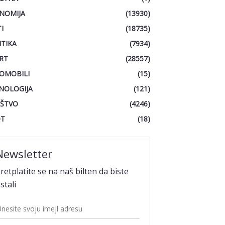
NOMIJA
(13930)
I
(18735)
ITIKA
(7934)
RT
(28557)
OMOBILI
(15)
NOLOGIJA
(121)
ŠTVO
(4246)
OT
(18)
Newsletter
retplatite se na naš bilten da biste
stali