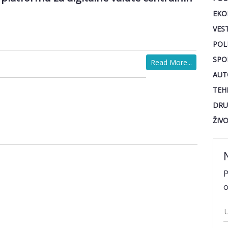
EKO
VEST
POL
SPO
Read More...
AUT
TEH
DRU
ŽIV
P
o