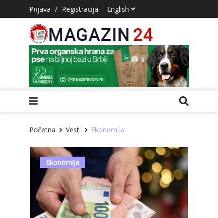
Prijava
/
Registracija
Početna
Vesti
Ekonomija
Ekonomija