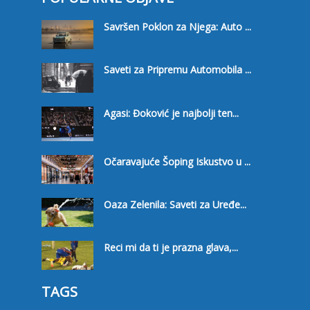
Savršen Poklon za Njega: Auto ...
Saveti za Pripremu Automobila ...
Agasi: Đoković je najbolji ten...
Očaravajuće Šoping Iskustvo u ...
Oaza Zelenila: Saveti za Uređe...
Reci mi da ti je prazna glava,...
TAGS