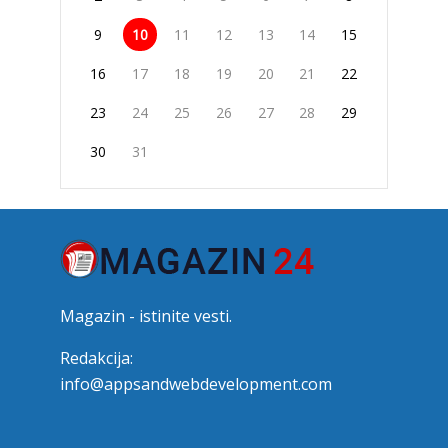
9
10
11
12
13
14
15
16
17
18
19
20
21
22
23
24
25
26
27
28
29
30
31
Magazin - istinite vesti.
Redakcija:
info@appsandwebdevelopment.com