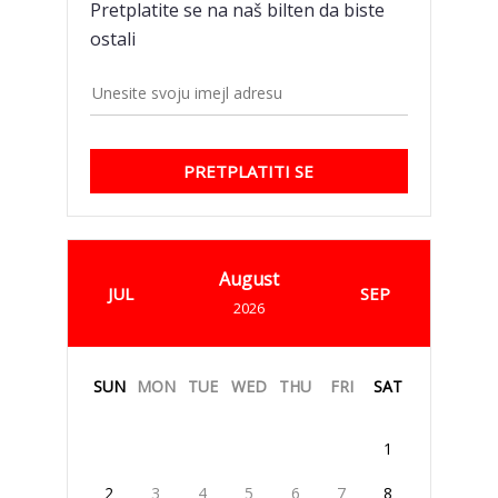
Pretplatite se na naš bilten da biste
ostali
PRETPLATITI SE
August
JUL
SEP
2026
SUN
MON
TUE
WED
THU
FRI
SAT
1
2
3
4
5
6
7
8