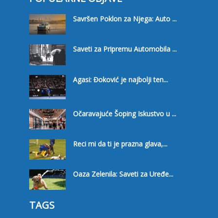
Savršen Poklon za Njega: Auto ...
Saveti za Pripremu Automobila ...
Agasi: Đoković je najbolji ten...
Očaravajuće Šoping Iskustvo u ...
Reci mi da ti je prazna glava,...
Oaza Zelenila: Saveti za Uređe...
TAGS