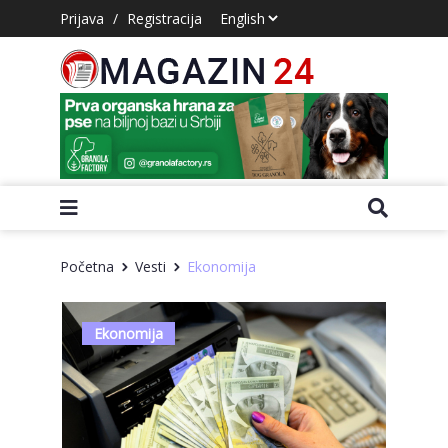
Prijava
/
Registracija
Početna
Vesti
Ekonomija
Ekonomija