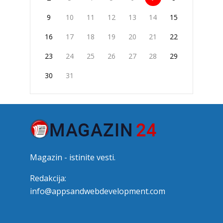
9
10
11
12
13
14
15
16
17
18
19
20
21
22
23
24
25
26
27
28
29
30
31
Magazin - istinite vesti.
Redakcija:
info@appsandwebdevelopment.com