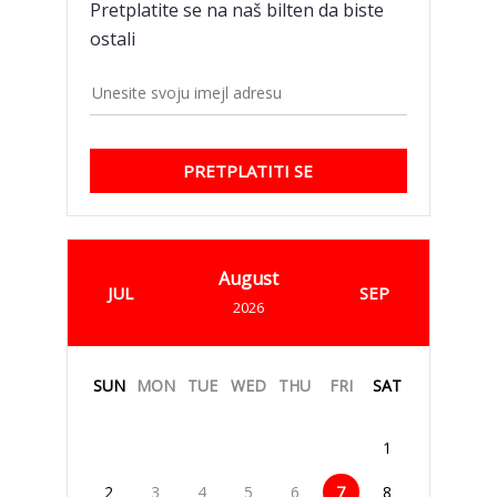
Pretplatite se na naš bilten da biste
ostali
PRETPLATITI SE
August
JUL
SEP
2026
SUN
MON
TUE
WED
THU
FRI
SAT
1
2
3
4
5
6
7
8