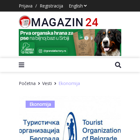
Prijava
/
Registracija
Početna
Vesti
Ekonomija
Ekonomija