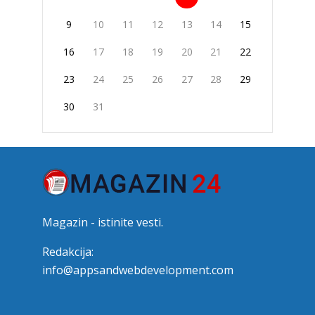
9
10
11
12
13
14
15
16
17
18
19
20
21
22
23
24
25
26
27
28
29
30
31
Magazin - istinite vesti.
Redakcija:
info@appsandwebdevelopment.com