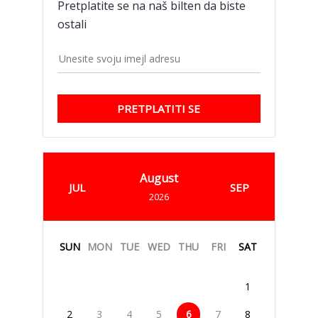
Pretplatite se na naš bilten da biste
ostali
PRETPLATITI SE
August
JUL
SEP
2026
SUN
MON
TUE
WED
THU
FRI
SAT
1
2
3
4
5
6
7
8