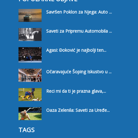
Savršen Poklon za Njega: Auto ...
Saveti za Pripremu Automobila ...
Agasi: Đoković je najbolji ten...
Očaravajuće Šoping Iskustvo u ...
Reci mi da ti je prazna glava,...
Oaza Zelenila: Saveti za Uređe...
TAGS