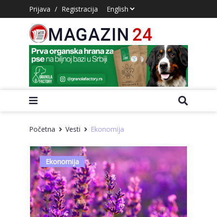
Prijava
/
Registracija
Početna
Vesti
Ekonomija
Ekonomija