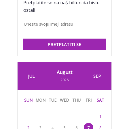
Pretplatite se na naš bilten da biste
ostali
PRETPLATITI SE
August
JUL
SEP
2026
SUN
MON
TUE
WED
THU
FRI
SAT
1
2
3
4
5
6
7
8