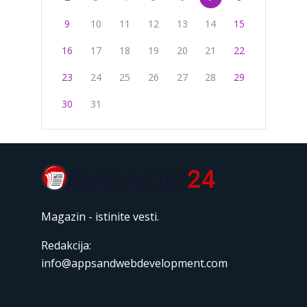
9
10
11
12
13
14
15
16
17
18
19
20
21
22
23
24
25
26
27
28
29
30
31
Magazin - istinite vesti.
Redakcija:
info@appsandwebdevelopment.com