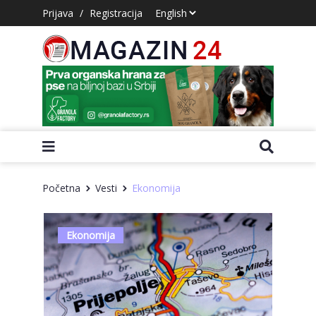
Prijava
/
Registracija
Početna
Vesti
Ekonomija
Ekonomija