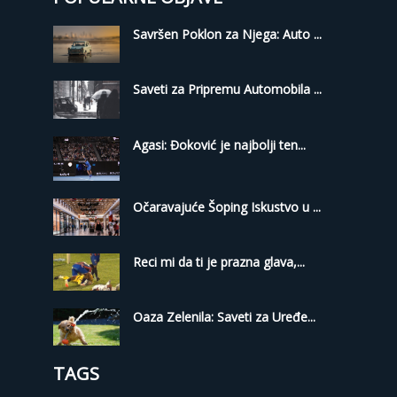
Savršen Poklon za Njega: Auto ...
Saveti za Pripremu Automobila ...
Agasi: Đoković je najbolji ten...
Očaravajuće Šoping Iskustvo u ...
Reci mi da ti je prazna glava,...
Oaza Zelenila: Saveti za Uređe...
TAGS