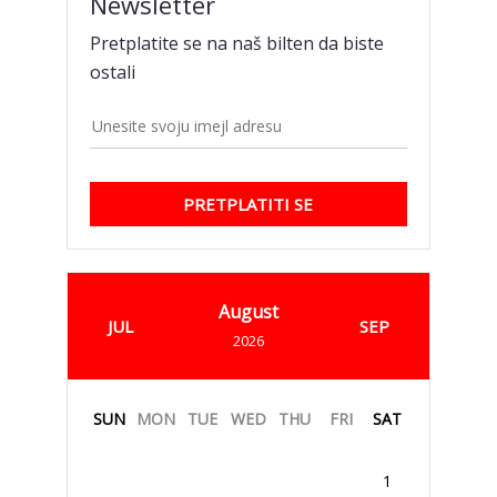
Newsletter
Pretplatite se na naš bilten da biste
ostali
PRETPLATITI SE
August
JUL
SEP
2026
SUN
MON
TUE
WED
THU
FRI
SAT
1