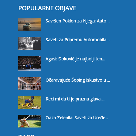
POPULARNE OBJAVE
Savršen Poklon za Njega: Auto ...
Saveti za Pripremu Automobila ...
Agasi: Đoković je najbolji ten...
Očaravajuće Šoping Iskustvo u ...
Reci mi da ti je prazna glava,...
Oaza Zelenila: Saveti za Uređe...