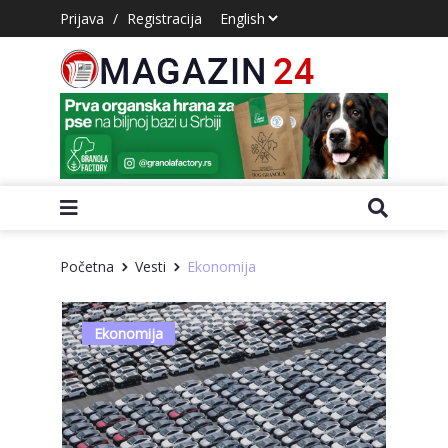
Prijava
/
Registracija
Početna
Vesti
Ekonomija
Ekonomija