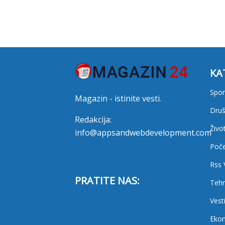
KA
Spor
Magazin - istinite vesti.
Druš
Redakcija:
Živo
info@appsandwebdevelopment.com
Poč
Rss 
PRATITE NAS:
Tehn
Vest
Eko