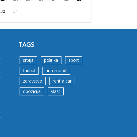
30
31
TAGS
.
srbija
politika
sport
fudbal
automobili
.
zdravstvo
rent a car
opozicija
vlast
.