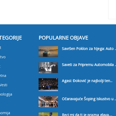
TEGORIJE
POPULARNE OBJAVE
t
Savršen Poklon za Njega: Auto ..
tvo
Saveti za Pripremu Automobila ..
t
etna
Agasi: Đoković je najbolji ten...
Vesti
ologija
Očaravajuće Šoping Iskustvo u ..
i
nomija
Reci mi da ti je prazna glava,...