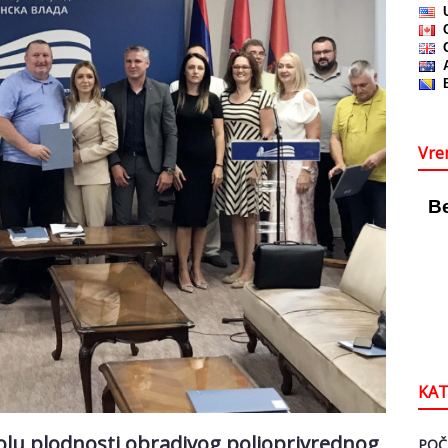
Vre
KAT
rolu plodnosti obradivog poljoprivrednog
POČ