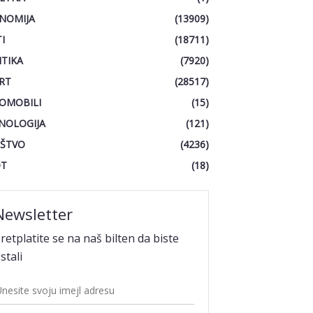
NOMIJA
(13909)
I
(18711)
ITIKA
(7920)
RT
(28517)
OMOBILI
(15)
NOLOGIJA
(121)
ŠTVO
(4236)
OT
(18)
Newsletter
retplatite se na naš bilten da biste
stali