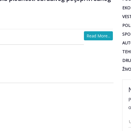
EKO
VEST
POL
SPO
Read More...
AUT
TEH
DRU
ŽIV
P
o