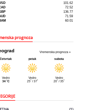
menska prognoza
EGORIJE
ETNA
(1)