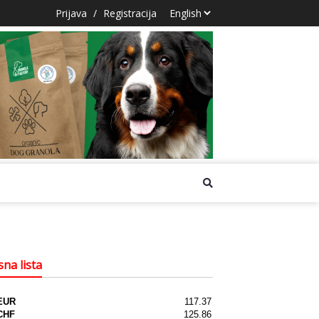
Prijava
/
Registracija
na lista