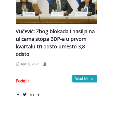
Vučević: Zbog blokada i nasilja na
ulicama stopa BDP-a u prvom
kvartalu tri odsto umesto 3,8
odsto
Apr 1, 2025
Read More...
Podeli :