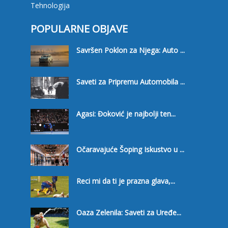
Tehnologija
POPULARNE OBJAVE
Savršen Poklon za Njega: Auto ...
Saveti za Pripremu Automobila ...
Agasi: Đoković je najbolji ten...
Očaravajuće Šoping Iskustvo u ...
Reci mi da ti je prazna glava,...
Oaza Zelenila: Saveti za Uređe...