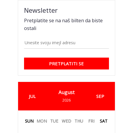
Newsletter
Pretplatite se na naš bilten da biste
ostali
PRETPLATITI SE
August
JUL
SEP
2026
SUN
MON
TUE
WED
THU
FRI
SAT