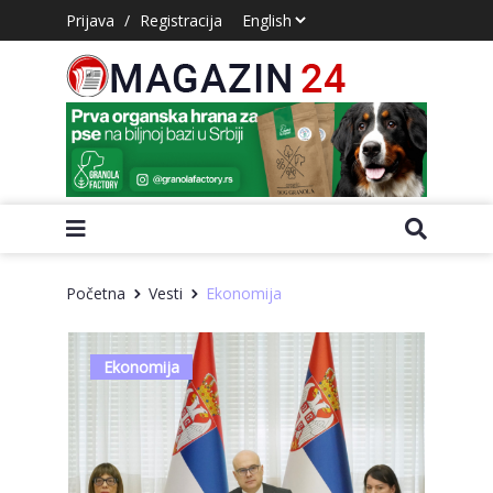
Prijava
/
Registracija
Početna
Vesti
Ekonomija
Ekonomija