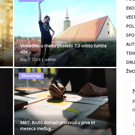
EKO
VEST
POL
SPO
AUT
a
Vojvodinu u martu posetilo 7,0 odsto turista
više ...
TEH
May 7, 2024
|
admin
DRU
ŽIV
Ekonomija
P
o
MAT: Bruto domaći proizvod u prva tri
meseca međug...