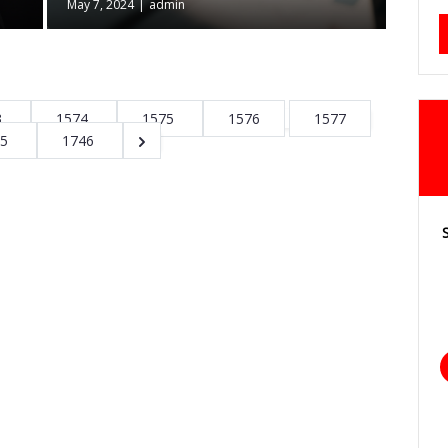
May 7, 2024
|
admin
3
1574
1575
1576
1577
45
1746