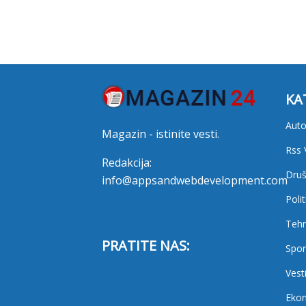
KA
Auto
Magazin - istinite vesti.
Rss 
Redakcija:
Druš
info@appsandwebdevelopment.com
Polit
Tehn
PRATITE NAS:
Spor
Vest
Eko