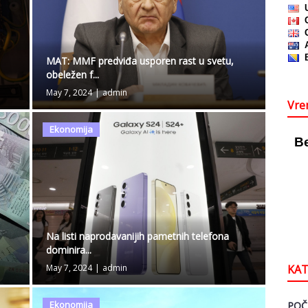
MAT: MMF predviđa usporen rast u svetu,
obeležen f...
May 7, 2024
|
admin
Vre
Ekonomija
Na listi naprodavanijih pametnih telefona
dominira...
KAT
May 7, 2024
|
admin
Ekonomija
POČ