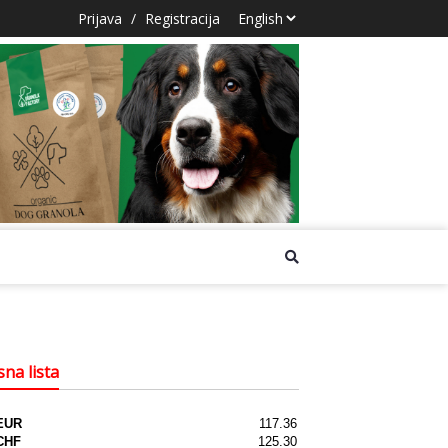
Prijava
/
Registracija
na lista