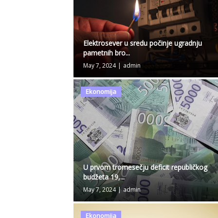
Elektrosever u sredu počinje ugradnju
pametnih bro...
May 7, 2024
|
admin
Ekonomija
U prvom tromesečju deficit republičkog
budžeta 19,...
May 7, 2024
|
admin
Ekonomija