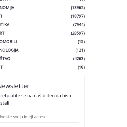
NOMIJA
(13962)
I
(18797)
ITIKA
(7944)
RT
(28597)
OMOBILI
(15)
NOLOGIJA
(121)
ŠTVO
(4263)
OT
(18)
Newsletter
retplatite se na naš bilten da biste
stali