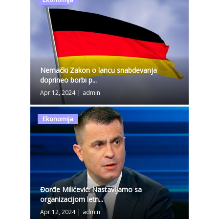
Nemački Zakon o lancu snabdevanja
doprineo borbi p...
Apr 12, 2024
|
admin
Ekonomija
Đorđe Milićević: Nastavljamo sa
organizacijom letn...
Apr 12, 2024
|
admin