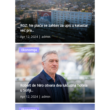
RGZ: Ne plaća se zahtev za upis u katastar
već pra...
Apr 12, 2024
|
admin
Ekonomija
Robert de Niro otvara dva luksuzna hotela
u Sofiji...
Apr 12, 2024
|
admin
Ekonomija