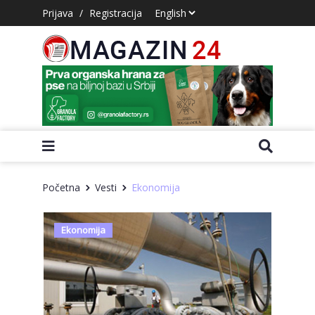
Prijava
/
Registracija
Početna
Vesti
Ekonomija
Ekonomija