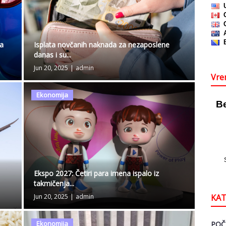
 a
Isplata novčanih naknada za nezaposlene
danas i su...
Jun 20, 2025
|
admin
Vre
Ekonomija
Ekspo 2027: Četiri para imena ispalo iz
takmičenja...
KAT
Jun 20, 2025
|
admin
Ekonomija
POČ