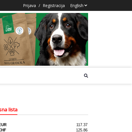
Prijava
/
Registracija
na lista