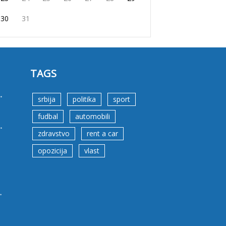
30
31
TAGS
.
srbija
politika
sport
fudbal
automobili
.
zdravstvo
rent a car
opozicija
vlast
.