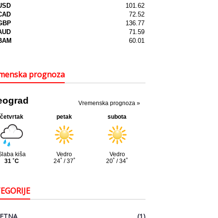
menska prognoza
EGORIJE
ETNA
(1)