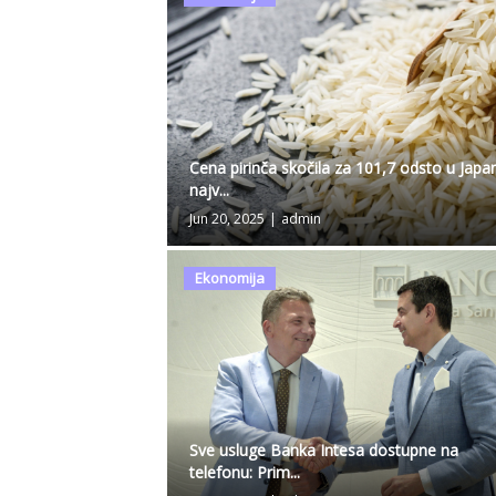
Cena pirinča skočila za 101,7 odsto u Japa
najv...
Jun 20, 2025
|
admin
Ekonomija
Sve usluge Banka Intesa dostupne na
telefonu: Prim...