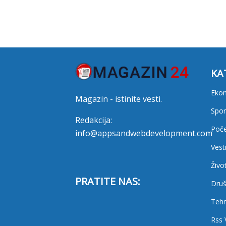
KA
Eko
Magazin - istinite vesti.
Spor
Redakcija:
Poč
info@appsandwebdevelopment.com
Vest
Živo
PRATITE NAS:
Druš
Tehn
Rss 