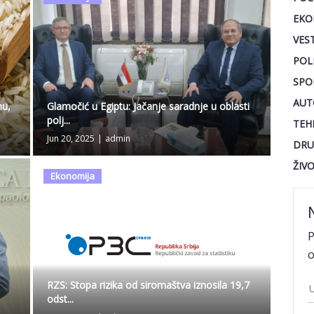
EKO
VEST
POL
SPO
AUT
nu,
Glamočić u Egiptu: Jačanje saradnje u oblasti
polj...
TEH
Jun 20, 2025
|
admin
DRU
ŽIV
Ekonomija
P
o
RZS: Stopa rizika od siromaštva iznosila 19,7
odst...