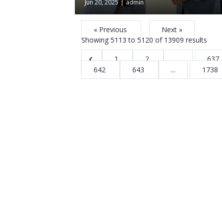
Jun 20, 2025
|
admin
« Previous
Next »
Showing
5113
to
5120
of
13909
results
1
2
...
637
642
643
...
1738