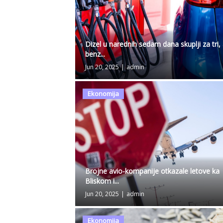
Dizel u narednih sedam dana skuplji za tri,
benz...
Jun 20, 2025
|
admin
Ekonomija
Brojne avio-kompanije otkazale letove ka
Bliskom i...
Jun 20, 2025
|
admin
Ekonomija