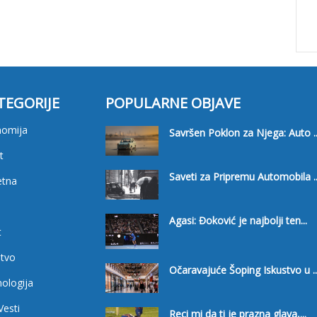
TEGORIJE
POPULARNE OBJAVE
nomija
Savršen Poklon za Njega: Auto ..
t
Saveti za Pripremu Automobila ..
etna
i
Agasi: Đoković je najbolji ten...
t
tvo
Očaravajuće Šoping Iskustvo u ..
ologija
Vesti
Reci mi da ti je prazna glava,...