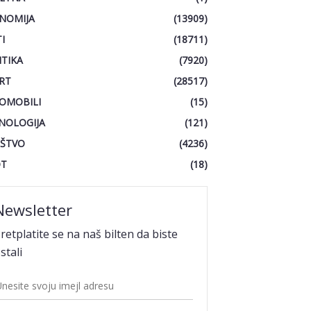
NOMIJA
(13909)
I
(18711)
ITIKA
(7920)
RT
(28517)
OMOBILI
(15)
NOLOGIJA
(121)
ŠTVO
(4236)
OT
(18)
Newsletter
retplatite se na naš bilten da biste
stali