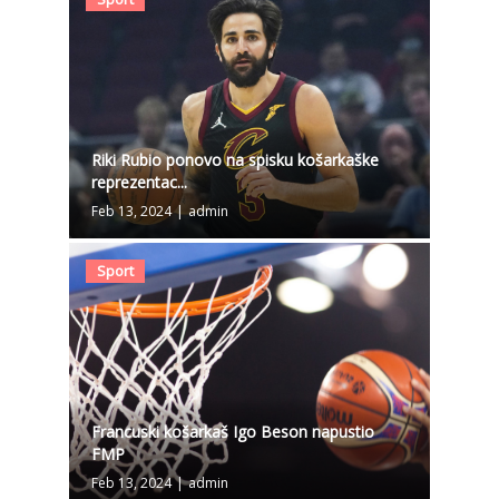
Riki Rubio ponovo na spisku košarkaške
reprezentac...
Feb 13, 2024
|
admin
Sport
Francuski košarkaš Igo Beson napustio
FMP
Feb 13, 2024
|
admin