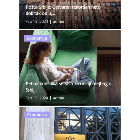
Pošta Srbije: Ostvaren rekordan neto
dobitak od 3,...
Feb 13, 2024
|
admin
Ekonomija
Petina korisnika servisa za onlajn dejting u
Srbij...
Feb 13, 2024
|
admin
Ekonomija