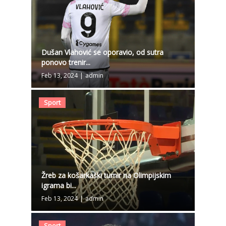
Dušan Vlahović se oporavio, od sutra
ponovo trenir...
Feb 13, 2024
|
admin
Sport
Žreb za košarkaški turnir na Olimpijskim
igrama bi...
Feb 13, 2024
|
admin
Sport