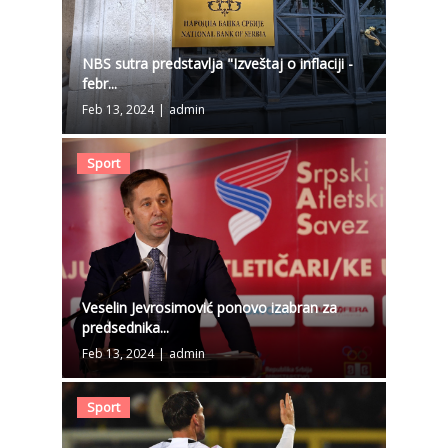
NBS sutra predstavlja "Izveštaj o inflaciji -
febr...
Feb 13, 2024
|
admin
Sport
Veselin Jevrosimović ponovo izabran za
predsednika...
Feb 13, 2024
|
admin
Sport