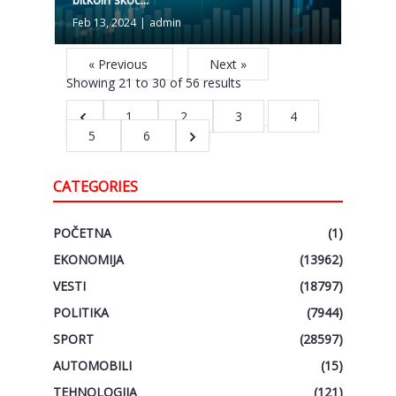
Feb 13, 2024
|
admin
« Previous
Next »
Showing
21
to
30
of
56
results
1
2
3
4
5
6
CATEGORIES
POČETNA
(1)
EKONOMIJA
(13962)
VESTI
(18797)
POLITIKA
(7944)
SPORT
(28597)
AUTOMOBILI
(15)
TEHNOLOGIJA
(121)