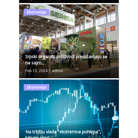
Ekonomija
Srpski organski proizvodi predstavljaju se
na sajm...
Feb 13, 2024
|
admin
Ekonomija
Na tržištu vlada "ekstremna pohlepa",
bitkoin skoč...