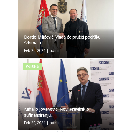
Đorđe Milićević: Vlada će pružiti podršku
Srbima u...
Feb 20, 2024
|
admin
Politika
Mihailo Jovanović: Novi Pravilnik o
sufinansiranju...
Feb 20, 2024
|
admin