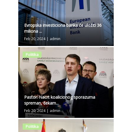
Evropska investiciona banka će uložiti 36
miliona ...
Feb 20, 2024
|
admin
Politika
Pastor: Nacrt koalicionog sporazuma
spreman, čekam...
Feb 20, 2024
|
admin
Politika