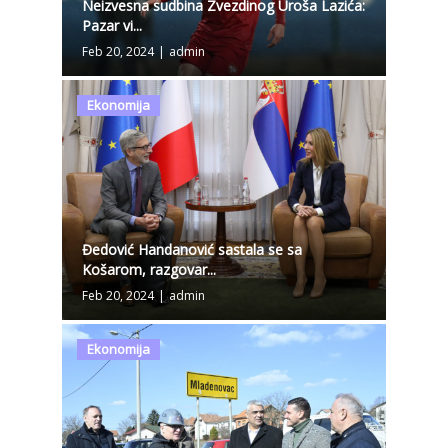
Neizvesna sudbina Zvezdinog Uroša Lazića:
Pazar vi...
Feb 20, 2024
|
admin
Ekonomija
Đedović Handanović sastala se sa
Košarom, razgovar...
Feb 20, 2024
|
admin
Ekonomija