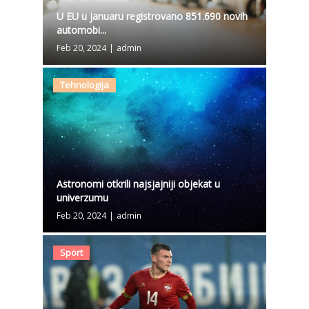
U EU u januaru registrovano 851.690 novih
automobi...
Feb 20, 2024
|
admin
Tehnologija
Astronomi otkrili najsjajniji objekat u
univerzumu
Feb 20, 2024
|
admin
Sport