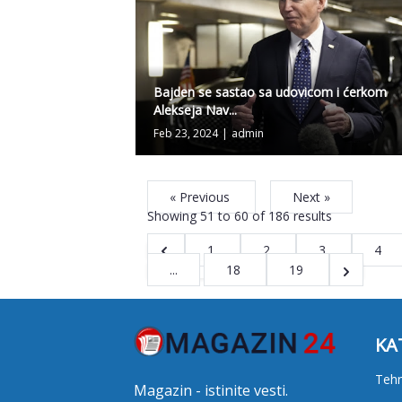
Bajden se sastao sa udovicom i ćerkom
Alekseja Nav...
Feb 23, 2024
|
admin
« Previous
Next »
Showing
51
to
60
of
186
results
1
2
3
4
...
18
19
KA
Tehn
Magazin - istinite vesti.