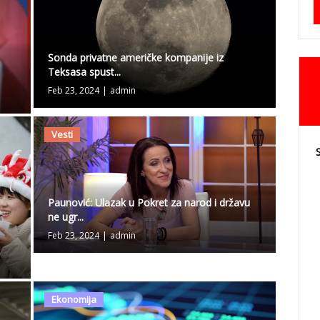
Sonda privatne američke kompanije iz
Teksasa spust...
Feb 23, 2024
|
admin
Vesti
Paunović: Ulazak u Pokret za narod i državu
ne ugr...
Feb 23, 2024
|
admin
Ekonomija