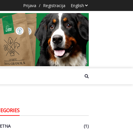
Prijava
/
Registracija
EGORIES
ETNA
(1)