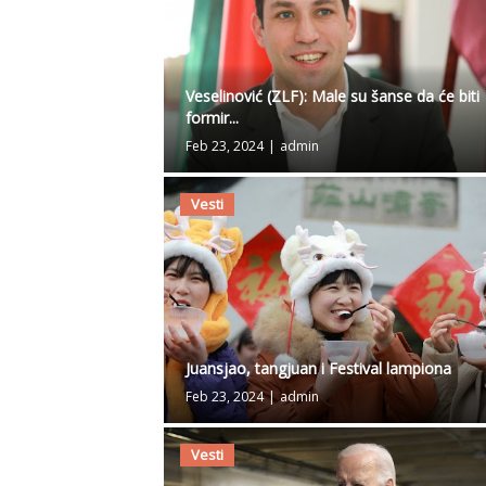
Veselinović (ZLF): Male su šanse da će biti
formir...
Feb 23, 2024
|
admin
Vesti
Juansjao, tangjuan i Festival lampiona
Feb 23, 2024
|
admin
Vesti