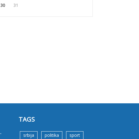
30
31
TAGS
.
srbija
politika
sport