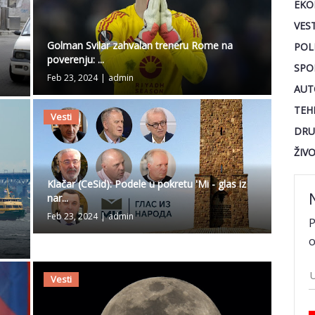
EKO
VEST
Golman Svilar zahvalan treneru Rome na
POL
poverenju: ...
SPO
Feb 23, 2024
|
admin
AUT
TEH
Vesti
DRU
ŽIV
Klačar (CeSid): Podele u pokretu 'Mi - glas iz
nar...
Feb 23, 2024
|
admin
P
o
Vesti