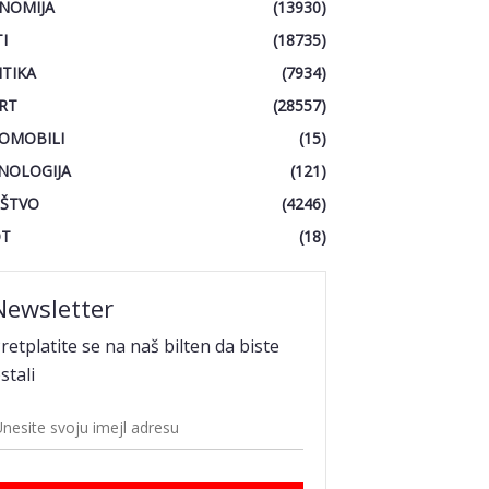
NOMIJA
(13930)
I
(18735)
ITIKA
(7934)
RT
(28557)
OMOBILI
(15)
NOLOGIJA
(121)
ŠTVO
(4246)
OT
(18)
Newsletter
retplatite se na naš bilten da biste
stali