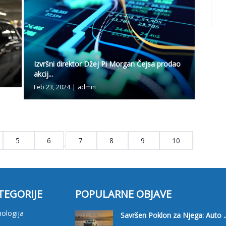
Izvršni direktor Džej Pi Morgan Čejsa prodao
akcij...
Feb 23, 2024
|
admin
5
6
7
8
9
10
TEGORIJE
POPULARNE OBJAVE
ologija
Savršen Poklon za Njega: Auto ..