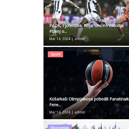
PAOK, Fjorentina, Rojal Union i Viktorija
Plzenj o...
Mar 14, 2024
|
admin
Sport
Košarkaši Olimpijakosa pobedili Panatinaik
Fene...
Mar 14, 2024
|
admin
Ekonomija