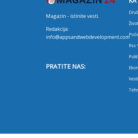
KA
Druš
Magazin - istinite vesti.
Živo
Redakcija:
Poč
info@appsandwebdevelopment.com
Rss 
Polit
PRATITE NAS:
Eko
Vest
Tehn