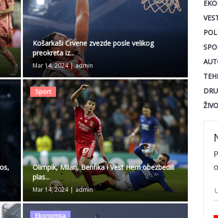
EKO
VEST
POL
Košarkaši Crvene zvezde posle velikog
SPO
preokreta iz...
AUT
Mar 14, 2024
|
admin
TEH
DRU
Sport
ŽIV
P
o
Olimpik, Milan, Benfika i Vest Hem obezbedili
os,
plas...
Mar 14, 2024
|
admin
Ekonomija