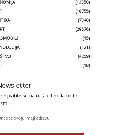
NOMIJA
(13950)
I
(18755)
ITIKA
(7940)
RT
(28576)
OMOBILI
(15)
NOLOGIJA
(121)
ŠTVO
(4259)
OT
(18)
Newsletter
retplatite se na naš bilten da biste
stali