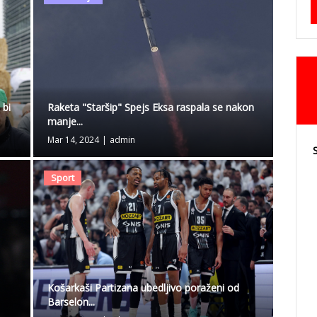
 bi
Raketa "Staršip" Spejs Eksa raspala se nakon
manje...
Mar 14, 2024
|
admin
Sport
Košarkaši Partizana ubedljivo poraženi od
Barselon...