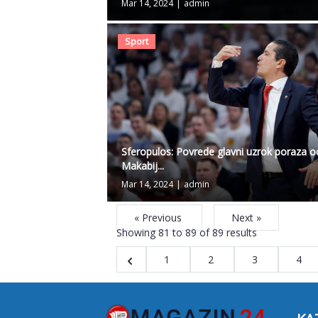
Mar 14, 2024
|
admin
Sport
Sferopulos: Povrede glavni uzrok poraza o
Makabij...
Mar 14, 2024
|
admin
« Previous
Next »
Showing
81
to
89
of
89
results
1
2
3
4