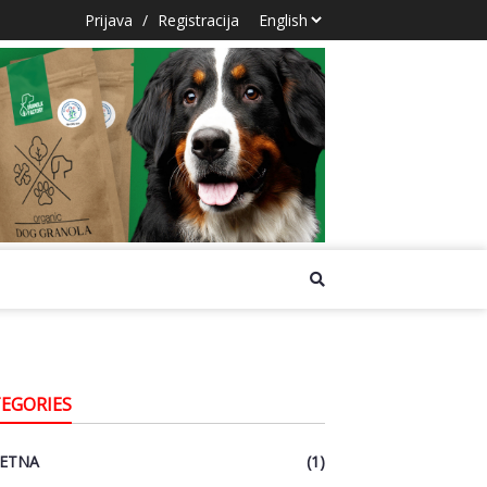
Prijava
/
Registracija
EGORIES
ETNA
(1)