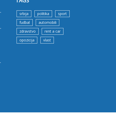
TAGS
.
srbija
politika
sport
fudbal
automobili
.
zdravstvo
rent a car
opozicija
vlast
.