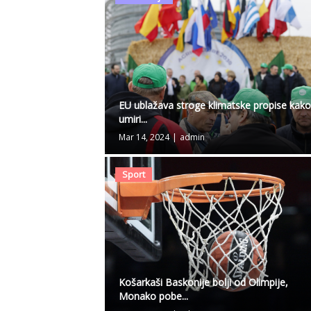
EU ublažava stroge klimatske propise kako
umiri...
Mar 14, 2024
|
admin
Sport
Košarkaši Baskonije bolji od Olimpije,
Monako pobe...