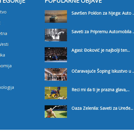
TEGORIJE
POPULARNE OBJAVE
tvo
Savršen Poklon za Njega: Auto ..
t
Saveti za Pripremu Automobila ..
etna
Vesti
Agasi: Đoković je najbolji ten...
ika
nomija
Očaravajuće Šoping Iskustvo u ..
i
ologija
Reci mi da ti je prazna glava,...
Oaza Zelenila: Saveti za Uređe...