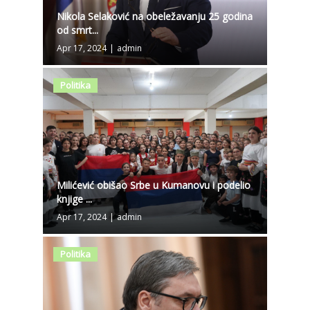
Nikola Selaković na obeležavanju 25 godina
od smrt...
Apr 17, 2024
|
admin
Politika
Milićević obišao Srbe u Kumanovu i podelio
knjige ...
Apr 17, 2024
|
admin
Politika