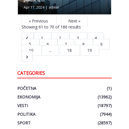
Apr 17, 2024
|
admin
« Previous
Next »
Showing
61
to
70
of
186
results
1
2
3
4
5
6
7
8
9
10
...
18
19
CATEGORIES
POČETNA
(1)
EKONOMIJA
(13962)
VESTI
(18797)
POLITIKA
(7944)
SPORT
(28597)