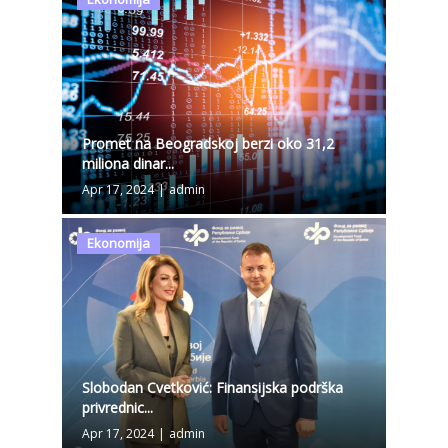
Promet na Beogradskoj berzi oko 31,2
miliona dinar...
Apr 17, 2024
|
admin
Ekonomija
Slobodan Cvetković: Finansijska podrška
privrednic...
Apr 17, 2024
|
admin