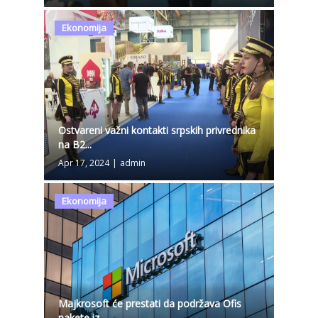
Ekonomija
Ostvareni važni kontakti srpskih privrednika
na B2...
Apr 17, 2024
|
admin
Ekonomija
Majkrosoft će prestati da podržava Ofis
pakete iz ...