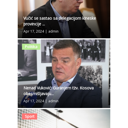
Vučić se sastao sa delegacijom kineske
provincije ...
Apr 17, 2024
|
admin
Politika
Nenad Vuković: Guranjem tzv. Kosova
obesmišljavaju...
Apr 17, 2024
|
admin
Sport