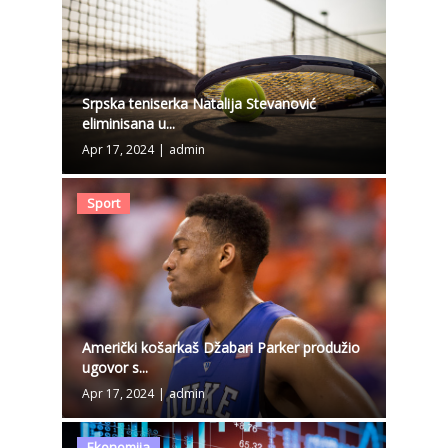
Srpska teniserka Natalija Stevanović
eliminisana u...
Apr 17, 2024
|
admin
Sport
Američki košarkaš Džabari Parker produžio
ugovor s...
Apr 17, 2024
|
admin
Ekonomija