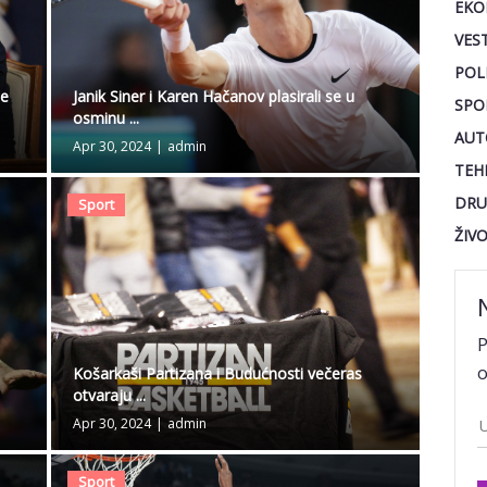
EKO
VEST
POL
Janik Siner i Karen Hačanov plasirali se u
će
SPO
osminu ...
AUT
Apr 30, 2024
|
admin
TEH
DRU
Sport
ŽIV
P
o
Košarkaši Partizana i Budućnosti večeras
otvaraju ...
Apr 30, 2024
|
admin
Sport