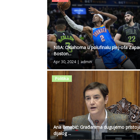
NBA: Oklahoma u polufinalu plej-ofa Zapa
Boston...
Apr 30, 2024
|
admin
Politika
Ana Brnabić: Građanima dugujemo pristoj
dijalog ...