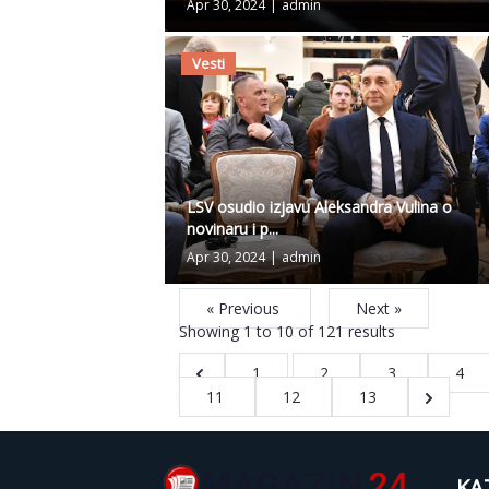
Apr 30, 2024
|
admin
Vesti
LSV osudio izjavu Aleksandra Vulina o
novinaru i p...
Apr 30, 2024
|
admin
« Previous
Next »
Showing
1
to
10
of
121
results
1
2
3
4
11
12
13
KA