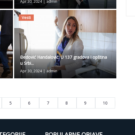
Apr 30, 2024
|
admin
Vesti
Đedović Handalović: U 137 gradova i opština
u Srbi...
Apr 30, 2024
|
admin
5
6
7
8
9
10
TEGORIJE
POPULARNE OBJAVE