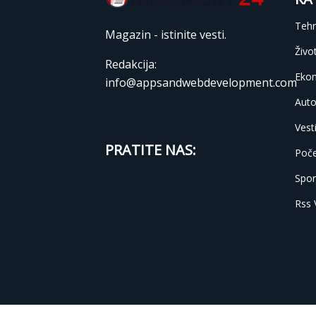
Tehn
Magazin - istinite vesti.
Živo
Redakcija:
Eko
info@appsandwebdevelopment.com
Auto
Vest
PRATITE NAS:
Poč
Spor
Rss 