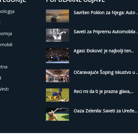
ologija
Savršen Poklon za Njega: Auto ..
t
Saveti za Pripremu Automobila ..
nomija
mobili
Agasi: Đoković je najbolji ten...
i
etna
Očaravajuće Šoping Iskustvo u ..
t
Vesti
Reci mi da ti je prazna glava,...
Oaza Zelenila: Saveti za Uređe...