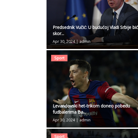
Predsednik Vučić: U budućoj Vladi Srbije bi
skor...
Apr 30, 2024
|
admin
Sport
Levandovski het-trikom doneo pobedu
fudbalerima Ba...
Apr 30, 2024
|
admin
Sport