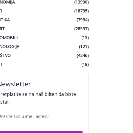
NOMIJA
(13930)
I
(18735)
ITIKA
(7934)
RT
(28557)
OMOBILI
(15)
NOLOGIJA
(121)
ŠTVO
(4246)
OT
(18)
Newsletter
retplatite se na naš bilten da biste
stali