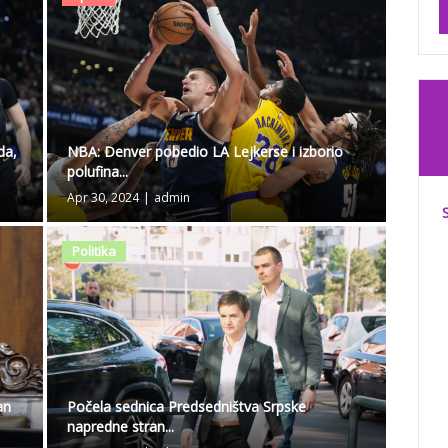
da,
NBA: Denver pobedio LA Lejkerse i izborio
polufina...
Apr 30, 2024
|
admin
Politika
an
Počela sednica Predsedništva Srpske
napredne stran...